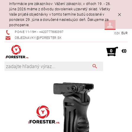
Informácie pre zákazníkov: Vážení zákazníci, v dňoch 19. - 26.
júna 2026 máme z dôvodu dovoleniek uzavretý sklad. Všetky
Vaše prijaté objednávky v tomto termíne budú odoslané v
pondelok 29. júna a doručené nasledujúci deň. Ďakujeme za
pochopenie.
PO-NE 11-19H - +420777880397
EUR
CZK
OBJEDNAVKY@IFORESTER.SK
0
€0