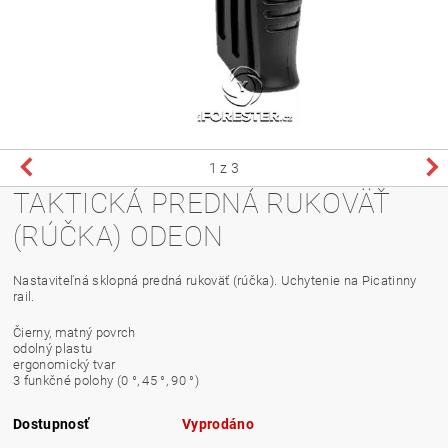
1
z 3
TAKTICKÁ PREDNÁ RUKOVÄŤ
(RÚČKA) ODEON
Nastaviteľná sklopná predná rukoväť (rúčka). Uchytenie na Picatinny
rail.
Čierny, matný povrch
odolný plastu
ergonomický tvar
3 funkčné polohy (0 °, 45 °, 90 °)
Dostupnosť
Vyprodáno