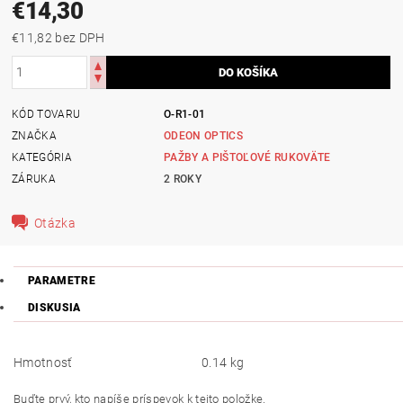
€14,30
€11,82 bez DPH
KÓD TOVARU
O-R1-01
ZNAČKA
ODEON OPTICS
KATEGÓRIA
PAŽBY A PIŠTOĽOVÉ RUKOVÄTE
ZÁRUKA
2 ROKY
Otázka
PARAMETRE
DISKUSIA
Hmotnosť
0.14 kg
Buďte prvý, kto napíše príspevok k tejto položke.