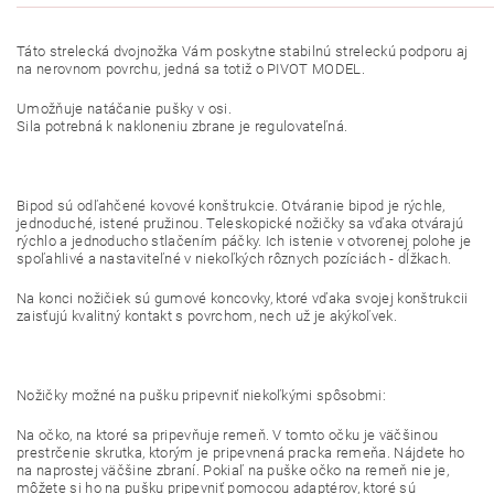
Táto strelecká dvojnožka Vám poskytne stabilnú streleckú podporu aj
na nerovnom povrchu, jedná sa totiž o PIVOT MODEL.
Umožňuje natáčanie pušky v osi.
Sila potrebná k nakloneniu zbrane je regulovateľná.
Bipod sú odľahčené kovové konštrukcie. Otváranie bipod je rýchle,
jednoduché, istené pružinou. Teleskopické nožičky sa vďaka otvárajú
rýchlo a jednoducho stlačením páčky. Ich istenie v otvorenej polohe je
spoľahlivé a nastaviteľné v niekoľkých rôznych pozíciách - dĺžkach.
Na konci nožičiek sú gumové koncovky, ktoré vďaka svojej konštrukcii
zaisťujú kvalitný kontakt s povrchom, nech už je akýkoľvek.
Nožičky možné na pušku pripevniť niekoľkými spôsobmi:
Na očko, na ktoré sa pripevňuje remeň. V tomto očku je väčšinou
prestrčenie skrutka, ktorým je pripevnená pracka remeňa. Nájdete ho
na naprostej väčšine zbraní. Pokiaľ na puške očko na remeň nie je,
môžete si ho na pušku pripevniť pomocou adaptérov, ktoré sú