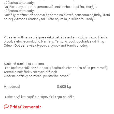
súčasťou tejto sady.
Na Picatinny rail, a to pomocou špeciálneho adaptéra, ktorý je
súčasťou tejto sady.
Nožičky možno tiež pripevniť priamo na hlaveň pomocou objímky, ktorá
na nej vytvoria Picatinny rail. Táto objímka je súčasťou sady.
V českej kotline sa ujal pre akékoľvek streleckej nožičky názov Harris
bipod, alebo jednoducho Harrisky. Tento výrobok pochádza od firmy
Odeon Optics, je však typovo s výrobkami Harris zhodný.
Stabilné strelecká podpora
Blesková montáž bez nutnosti zásahu do zbrane (na očko pre remeň)
Aretácia nožičiek v rôznych dĺžkach
Zložené nožičky na zbrani pri streľbe nevadí
Hmotnosť
0.608 kg
Buďte prvý, kto napíše príspevok k tejto položke.
Pridať komentár