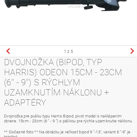
1
z 5
DVOJNOŽKA (BIPOD, TYP
HARRIS) ODEON 15CM - 23CM
(6'' - 9'') S RÝCHLYM
UZAMKNUTÍM NÁKLONU +
ADAPTÉRY
Dvojnožka pre pušku typu Harris Bipod, pivot model s naklápaním
zbrane. 15cm - 23cm (6 '' - 9 '') s páčkou pre rýchle uzamknutie náklonu.
** Dočasné foto ** Na obrázku je veľkosť bipod 9 "-13", variant 6 "-9" je
totožná.