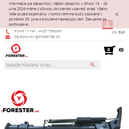
Informácie pre zákazníkov: Vážení zákazníci, v dňoch 19. - 26.
júna 2026 máme z dôvodu dovoleniek uzavretý sklad. Všetky
Vaše prijaté objednávky v tomto termíne budú odoslané v
pondelok 29. júna a doručené nasledujúci deň. Ďakujeme za
pochopenie.
PO-NE 11-19H - +420777880397
EUR
CZK
OBJEDNAVKY@IFORESTER.SK
0
€0