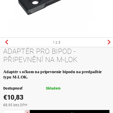
1
z 3
ADAPTÉR PRO BIPOD -
PŘIPEVNĚNÍ NA M-LOK
Adaptér s očkom na pripevnenie bipodu na predpažbie
typu M-LOK.
Dostupnosť
Skladem
€10,83
€8,95 bez DPH