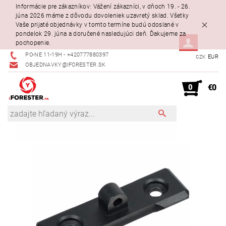
Informácie pre zákazníkov: Vážení zákazníci, v dňoch 19. - 26.
júna 2026 máme z dôvodu dovoleniek uzavretý sklad. Všetky
Vaše prijaté objednávky v tomto termíne budú odoslané v
pondelok 29. júna a doručené nasledujúci deň. Ďakujeme za
pochopenie.
PO-NE 11-19H - +420777880397
EUR
CZK
OBJEDNAVKY@IFORESTER.SK
0
€0