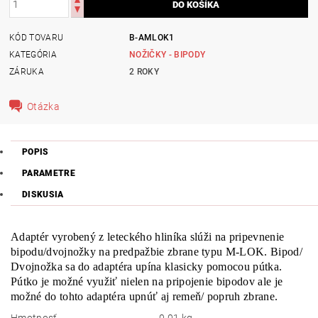
KÓD TOVARU
B-AMLOK1
KATEGÓRIA
NOŽIČKY - BIPODY
ZÁRUKA
2 ROKY
Otázka
POPIS
PARAMETRE
DISKUSIA
Adaptér vyrobený z leteckého hliníka slúži na pripevnenie
bipodu/dvojnožky na predpažbie zbrane typu M-LOK. Bipod/
Dvojnožka sa do adaptéra upína klasicky pomocou pútka.
Pútko je možné využiť nielen na pripojenie bipodov ale je
možné do tohto adaptéra upnúť aj remeň/ popruh zbrane.