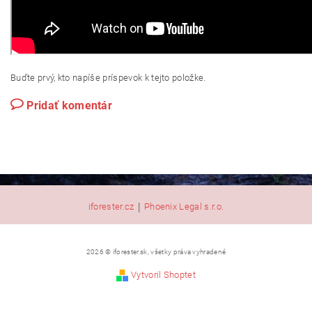
Buďte prvý, kto napíše príspevok k tejto položke.
Pridať komentár
|
iforester.cz
Phoenix Legal s.r.o.
2026 © iforester.sk, všetky práva vyhradené
Vytvoril Shoptet