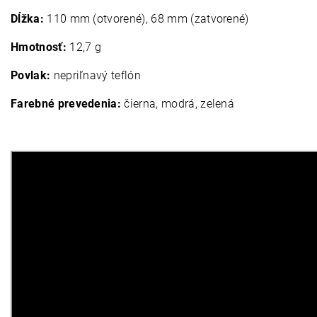
Dĺžka:
110 mm (otvorené), 68 mm (zatvorené)
Hmotnosť:
12,7 g
Povlak:
nepriľnavý teflón
Farebné prevedenia:
čierna, modrá, zelená