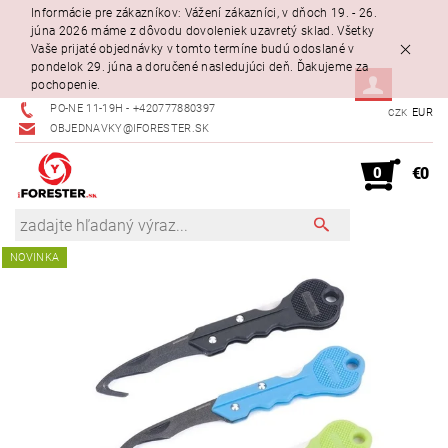
Informácie pre zákazníkov: Vážení zákazníci, v dňoch 19. - 26.
júna 2026 máme z dôvodu dovoleniek uzavretý sklad. Všetky
Vaše prijaté objednávky v tomto termíne budú odoslané v
pondelok 29. júna a doručené nasledujúci deň. Ďakujeme za
pochopenie.
PO-NE 11-19H - +420777880397
EUR
CZK
OBJEDNAVKY@IFORESTER.SK
0
€0
NOVINKA