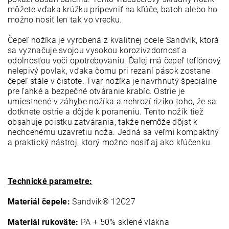
môžete vďaka krúžku pripevniť na kľúče, batoh alebo ho
možno nosiť len tak vo vrecku.
Čepeľ nožíka je vyrobená z kvalitnej ocele Sandvik, ktorá
sa vyznačuje svojou vysokou korozivzdornosť a
odolnosťou voči opotrebovaniu. Ďalej má čepeľ teflónový
nelepivý povlak, vďaka čomu pri rezaní pások zostane
čepeľ stále v čistote. Tvar nožíka je navrhnutý špeciálne
pre ľahké a bezpečné otváranie krabíc. Ostrie je
umiestnené v záhybe nožíka a nehrozí riziko toho, že sa
dotknete ostrie a dôjde k poraneniu. Tento nožík tiež
obsahuje poistku zatvárania, takže nemôže dôjsť k
nechcenému uzavretiu noža. Jedná sa veľmi kompaktný
a praktický nástroj, ktorý možno nosiť aj ako kľúčenku.
Technické parametre:
Materiál čepele:
Sandvik® 12C27
Materiál rukoväte:
PA + 50% sklené vlákna