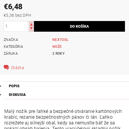
€6,48
€5,36 bez DPH
ZNAČKA
NEXTOOL
KATEGÓRIA
NOŽE
ZÁRUKA
2 ROKY
Otázka
POPIS
DISKUSIA
Malý nožík pre ľahké a bezpečné otváranie kartónových
krabíc, rezanie bezpečnostných pásov či lán. Ľahko
rozrežete aj silnejší obal, kedy sa nemusíte báť že sa
pokazí obsah balenia. Tento viacúčelový skladný nožík