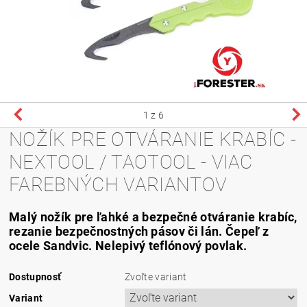
1
z 6
NOŽÍK PRE OTVÁRANIE KRABÍC -
NEXTOOL / TAOTOOL - VIAC
FAREBNÝCH VARIANTOV
Malý nožík pre ľahké a bezpečné otváranie krabíc,
rezanie bezpečnostných pásov či lán. Čepeľ z
ocele Sandvic. Nelepivý teflónový povlak.
Dostupnosť
Zvoľte variant
Variant