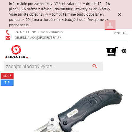
Informácie pre zákazníkov: Vážení zákazníci, v dňoch 19. - 26.
júna 2026 máme z dôvodu dovoleniek uzavretý sklad. Všetky
Vaše prijaté objednávky v tomto termíne budú odoslané v
pondelok 29. júna a doručené nasledujúci deň. Ďakujeme za
pochopenie.
PO-NE 11-19H - +420777880397
EUR
CZK
OBJEDNAVKY@IFORESTER.SK
0
€0
AKCE
TIP