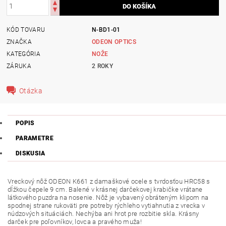
KÓD TOVARU
N-BD1-01
ZNAČKA
ODEON OPTICS
KATEGÓRIA
NOŽE
ZÁRUKA
2 ROKY
Otázka
POPIS
PARAMETRE
DISKUSIA
Vreckový nôž ODEON K661 z damaškové ocele s tvrdosťou HRC58 s
dĺžkou čepele 9 cm. Balené v krásnej darčekovej krabičke vrátane
látkového puzdra na nosenie. Nôž je vybavený obráteným klipom na
spodnej strane rukoväti pre potreby rýchleho vytiahnutia z vrecka v
núdzových situáciách. Nechýba ani hrot pre rozbitie skla. Krásny
darček pre poľovníkov, lovca a pravého muža!