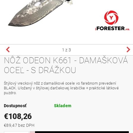
1
z 3
NÔŽ ODEON K661 - DAMAŠKOVÁ
OCEĽ - S DRÁŽKOU
Štýlový vreckový nôž z damaškové ocele vo farebnom prevedení
BLACK. Uložený v štýlovej darčekovej krabičke + praktické látkové
puzdro.
Dostupnosť
Skladem
€108,26
€89,47 bez DPH