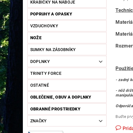
KRABIČKY NA NÁBOJE
Technic
POPRUHY A OPASKY
Materiál
VZDUCHOVKY
Materiá
NOŽE
Rozmer
SUMKY NA ZÁSOBNÍKY
DOPLNKY
Použiti
TRINITY FORCE
- zadný k
OSTATNÉ
- nôž drž
manipulác
OBLEČENIE, OBUV A DOPLNKY
Odporúčan
OBRANNÉ PROSTRIEDKY
Buďte prvý
ZNAČKY
Prid