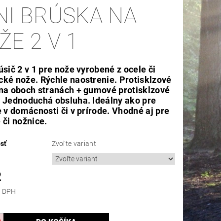
NI BRÚSKA NA
ŽE 2 V 1
úsič 2 v 1 pre nože vyrobené z ocele či
ké nože. Rýchle naostrenie. Protisklzové
na oboch stranách + gumové protisklzové
 Jednoduchá obsluha. Ideálny ako pre
e v domácnosti či v prírode. Vhodné aj pre
 či nožnice.
sť
Zvoľte variant
2
 bez DPH