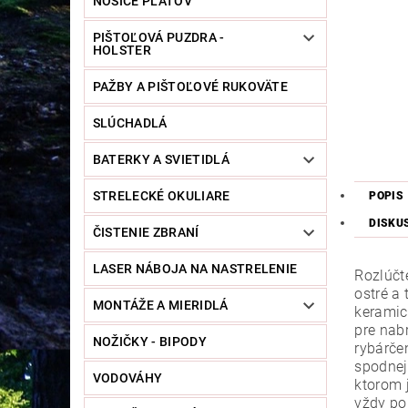
NOSIČE PLÁTOV
PIŠTOĽOVÁ PUZDRA -
HOLSTER
PAŽBY A PIŠTOĽOVÉ RUKOVÄTE
SLÚCHADLÁ
BATERKY A SVIETIDLÁ
STRELECKÉ OKULIARE
POPIS
DISKU
ČISTENIE ZBRANÍ
LASER NÁBOJA NA NASTRELENIE
Rozlúčt
ostré a
MONTÁŽE A MIERIDLÁ
keramic
pre nab
NOŽIČKY - BIPODY
rybárčen
spodnej
VODOVÁHY
ktorom 
vždy po