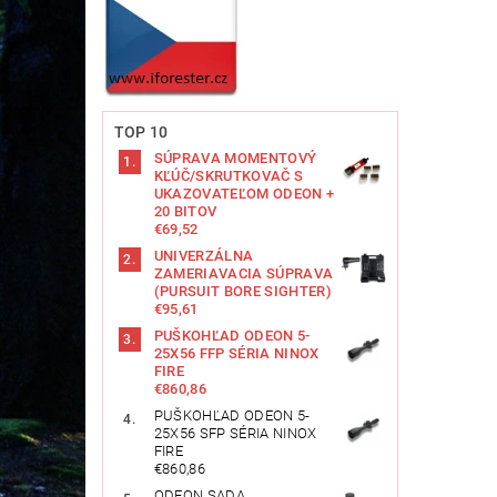
TOP 10
SÚPRAVA MOMENTOVÝ
KĽÚČ/SKRUTKOVAČ S
UKAZOVATEĽOM ODEON +
20 BITOV
€69,52
UNIVERZÁLNA
ZAMERIAVACIA SÚPRAVA
(PURSUIT BORE SIGHTER)
€95,61
PUŠKOHĽAD ODEON 5-
25X56 FFP SÉRIA NINOX
FIRE
€860,86
PUŠKOHĽAD ODEON 5-
25X56 SFP SÉRIA NINOX
FIRE
€860,86
ODEON SADA