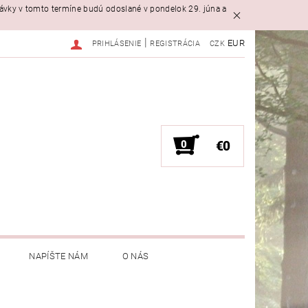
návky v tomto termíne budú odoslané v pondelok 29. júna a
|
EUR
PRIHLÁSENIE
REGISTRÁCIA
CZK
0
€0
NAPÍŠTE NÁM
O NÁS