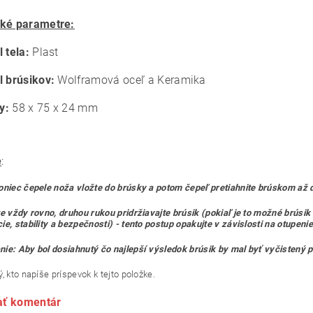
ké parametre:
 tela:
Plast
l brúsikov:
Wolframová oceľ a Keramika
y:
58 x 75 x 24 mm
e
:
oniec čepele noža vložte do brúsky a potom čepeľ pretiahnite brúskom až 
te vždy rovno, druhou rukou pridržiavajte brúsik (pokiaľ je to možné brúsi
ie, stability a bezpečnosti) - tento postup opakujte v závislosti na otupeni
ie: Aby bol dosiahnutý čo najlepší výsledok brúsik by mal byť vyčistený 
, kto napíše príspevok k tejto položke.
ať komentár