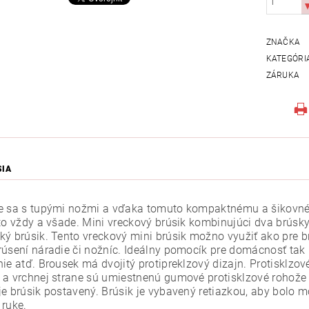
ZNAČKA
KATEGÓRI
ZÁRUKA
SIA
e sa s tupými nožmi a vďaka tomuto kompaktnému a šikovné 
 to vždy a všade. Mini vreckový brúsik kombinujúci dva brúsky
ký brúsik. Tento vreckový mini brúsik možno využiť ako pre b
rúsení náradie či nožníc. Ideálny pomocík pre domácnosť tak i
ie atď. Brousek má dvojitý protipreklzový dizajn. Protisklzové
 a vrchnej strane sú umiestnenú gumové protisklzové rohože 
je brúsik postavený. Brúsik je vybavený retiazkou, aby bolo m
 ruke.