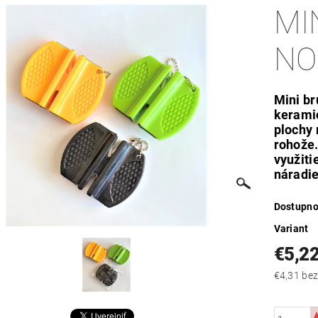
MI
NO
Mini br
keramic
plochy 
rohože.
využiti
náradie
Dostupno
Variant
€5,2
€4,31