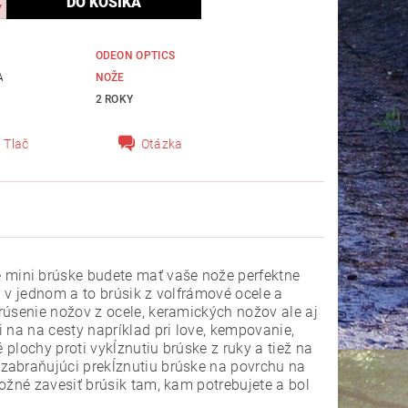
ODEON OPTICS
A
NOŽE
2 ROKY
Tlač
Otázka
mini brúske budete mať vaše nože perfektne
 v jednom a to brúsik z volfrámové ocele a
rúsenie nožov z ocele, keramických nožov ale aj
 na na cesty napríklad pri love, kempovanie,
 plochy proti vykĺznutiu brúske z ruky a tiež na
zabraňujúci prekĺznutiu brúske na povrchu na
ožné zavesiť brúsik tam, kam potrebujete a bol