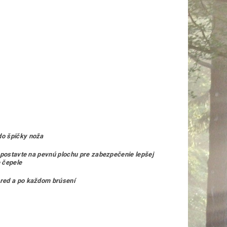
do špičky noža
k postavte na pevnú plochu pre zabezpečenie lepšej
e čepele
pred a po každom brúsení