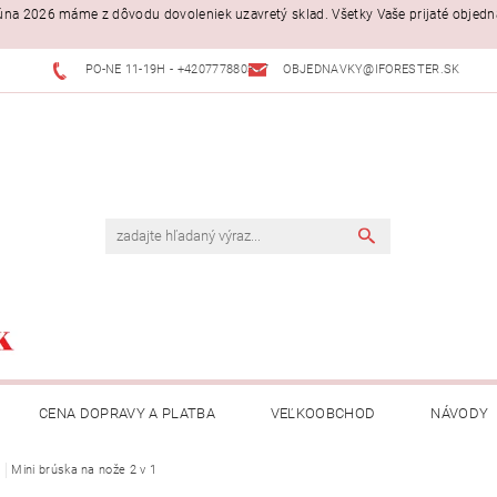
. júna 2026 máme z dôvodu dovoleniek uzavretý sklad. Všetky Vaše prijaté objed
PO-NE 11-19H - +420777880397
OBJEDNAVKY@IFORESTER.SK
CENA DOPRAVY A PLATBA
VEĽKOOBCHOD
NÁVODY
e
Mini brúska na nože 2 v 1