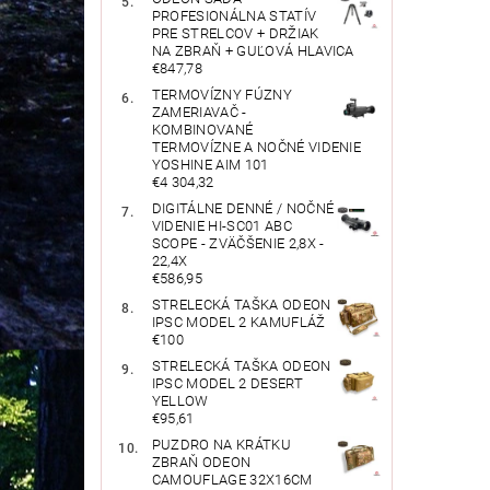
PROFESIONÁLNA STATÍV
PRE STRELCOV + DRŽIAK
NA ZBRAŇ + GUĽOVÁ HLAVICA
€847,78
TERMOVÍZNY FÚZNY
ZAMERIAVAČ -
KOMBINOVANÉ
TERMOVÍZNE A NOČNÉ VIDENIE
YOSHINE AIM 101
€4 304,32
DIGITÁLNE DENNÉ / NOČNÉ
VIDENIE HI-SC01 ABC
SCOPE - ZVÄČŠENIE 2,8X -
22,4X
€586,95
STRELECKÁ TAŠKA ODEON
IPSC MODEL 2 KAMUFLÁŽ
€100
STRELECKÁ TAŠKA ODEON
IPSC MODEL 2 DESERT
YELLOW
€95,61
PUZDRO NA KRÁTKU
ZBRAŇ ODEON
CAMOUFLAGE 32X16CM