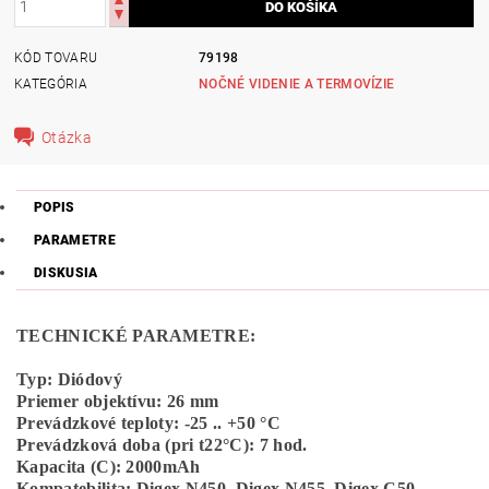
KÓD TOVARU
79198
KATEGÓRIA
NOČNÉ VIDENIE A TERMOVÍZIE
Otázka
POPIS
PARAMETRE
DISKUSIA
TECHNICKÉ PARAMETRE:
Typ: Diódový
Priemer objektívu: 26 mm
Prevádzkové teploty: -25 .. +50 °C
Prevádzková doba (pri t22°C): 7 hod.
Kapacita (C): 2000mAh
Kompatebilita: Digex N450, Digex N455, Digex C50