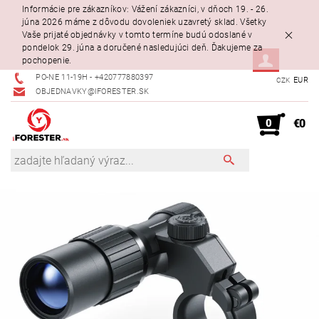
Informácie pre zákazníkov: Vážení zákazníci, v dňoch 19. - 26.
júna 2026 máme z dôvodu dovoleniek uzavretý sklad. Všetky
Vaše prijaté objednávky v tomto termíne budú odoslané v
pondelok 29. júna a doručené nasledujúci deň. Ďakujeme za
pochopenie.
PO-NE 11-19H - +420777880397
EUR
CZK
OBJEDNAVKY@IFORESTER.SK
0
€0