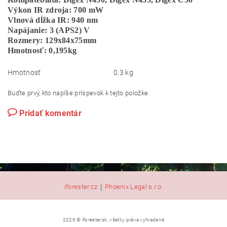
Výkon IR zdroja: 700 mW
Vlnová dĺžka IR: 940 nm
Napájanie: 3 (APS2) V
Rozmery: 129x84x75mm
Hmotnosť: 0,195kg
Hmotnosť
0.3 kg
Buďte prvý, kto napíše príspevok k tejto položke.
Pridať komentár
|
iforester.cz
Phoenix Legal s.r.o.
2026 © iforester.sk, všetky práva vyhradené