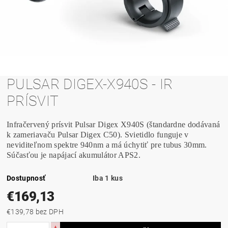
PULSAR DIGEX-X940S - IR
PRÍSVIT
Infračervený prísvit Pulsar Digex X940S (štandardne dodávaná
k zameriavaču Pulsar Digex C50). Svietidlo funguje v
neviditeľnom spektre 940nm a má úchytiť pre tubus 30mm.
Súčasťou je napájací akumulátor APS2.
Dostupnosť
Iba 1 kus
€169,13
€139,78 bez DPH