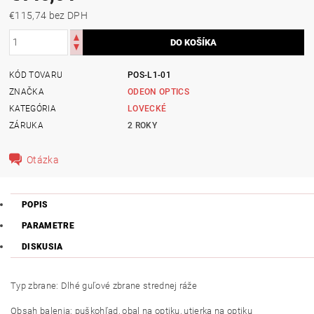
€115,74 bez DPH
KÓD TOVARU
POS-L1-01
ZNAČKA
ODEON OPTICS
KATEGÓRIA
LOVECKÉ
ZÁRUKA
2 ROKY
Otázka
POPIS
PARAMETRE
DISKUSIA
Typ zbrane: Dlhé guľové zbrane strednej ráže
Obsah balenia: puškohľad, obal na optiku, utierka na optiku