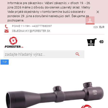
Informácie pre zákazníkov: Vážení zákazníci, v dňoch 19. - 26.
júna 2026 máme z dôvodu dovoleniek uzavretý sklad. Všetky
Vaše prijaté objednávky v tomto termíne budú odoslané v
pondelok 29. júna a doručené nasledujúci deň. Ďakujeme za
pochopenie.
PO-NE 11-19H - +420777880397
EUR
CZK
OBJEDNAVKY@IFORESTER.SK
0
€0
TIP