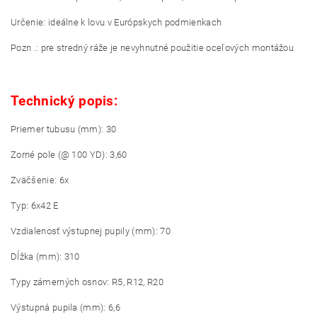
Určenie: ideálne k lovu v Európskych podmienkach
Pozn .: pre stredný ráže je nevyhnutné použitie oceľových montážou
Technický popis:
Priemer tubusu (mm): 30
Zorné pole (@ 100 YD): 3,60
Zväčšenie: 6x
Typ: 6x42 E
Vzdialenosť výstupnej pupily (mm): 70
Dĺžka (mm): 310
Typy zámerných osnov: R5, R12, R20
Výstupná pupila (mm): 6,6