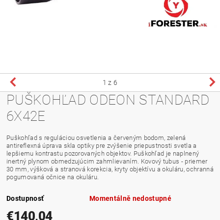
1
z 6
PUŠKOHĽAD ODEON STANDARD
6X42E
Puškohľad s reguláciou osvetlenia a červeným bodom, zelená
antireflexná úprava skla optiky pre zvýšenie priepustnosti svetla a
lepšiemu kontrastu pozorovaných objektov. Puškohľad je naplnený
inertný plynom obmedzujúcim zahmlievaním. Kovový tubus - priemer
30 mm, výšková a stranová korekcia, kryty objektívu a okuláru, ochranná
pogumovaná očnice na okuláru.
Dostupnosť
Momentálně nedostupné
€140,04