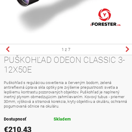
1
z 7
PUŠKOHĽAD ODEON CLASSIC 3-
12X50E
Puškohľad s reguláciou osvetlenia a červeným bodom, zelená
antireflexná úprava skla optiky pre zvýšenie priepustnosti svetla a
lepšiemu kontrastu pozorovaných objektov. Puškohľad je naplnený
inertný plynom obmedzujúcim zahmlievaním. Kovový tubus - priemer
30mm, výšková a stranová korekcia, kryty objektívu a okuláru, ochranná
pogumovaná očnice na okuláru.
Dostupnosť
Skladem
€210,43