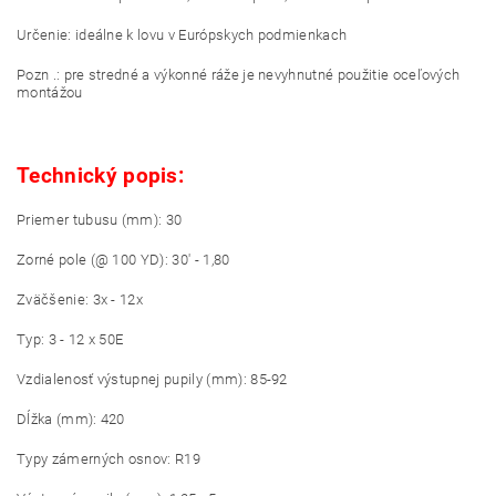
Určenie: ideálne k lovu v Európskych podmienkach
Pozn .: pre stredné a výkonné ráže je nevyhnutné použitie oceľových
montážou
Technický popis:
Priemer tubusu (mm): 30
Zorné pole (@ 100 YD): 30' - 1,80
Zväčšenie: 3x - 12x
Typ: 3 - 12 x 50E
Vzdialenosť výstupnej pupily (mm): 85-92
Dĺžka (mm): 420
Typy zámerných osnov: R19