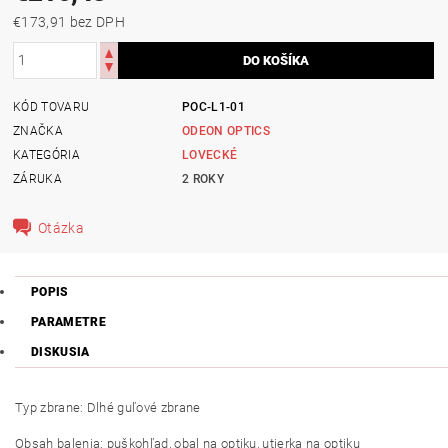
€173,91 bez DPH
KÓD TOVARU
POC-L1-01
ZNAČKA
ODEON OPTICS
KATEGÓRIA
LOVECKÉ
ZÁRUKA
2 ROKY
Otázka
POPIS
PARAMETRE
DISKUSIA
Typ zbrane: Dlhé guľové zbrane
Obsah balenia: puškohľad, obal na optiku, utierka na optiku