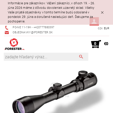
Informácie pre zákazníkov: Vážení zákazníci, v dňoch 19. - 26.
júna 2026 máme z dôvodu dovoleniek uzavretý sklad. Všetky
Vaše prijaté objednávky v tomto termíne budú odoslané v
pondelok 29. júna a doručené nasledujúci deň. Ďakujeme za
pochopenie.
PO-NE 11-19H - +420777880397
EUR
CZK
OBJEDNAVKY@IFORESTER.SK
0
€0