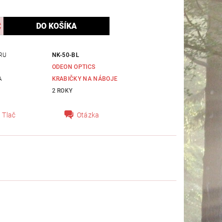
RU
NK-50-BL
ODEON OPTICS
A
KRABIČKY NA NÁBOJE
2 ROKY
Tlač
Otázka