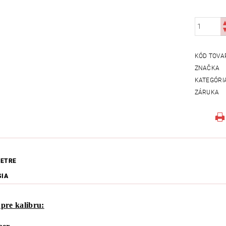
KÓD TOVA
ZNAČKA
KATEGÓRI
ZÁRUKA
ETRE
SIA
pre kalibru: