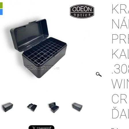
KR
A
NÁ
PR
KA
.30
WIN
CR
ĎA