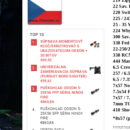
219 Zip
22 Sav.
220 Swif
225 / 24
25 - 35
224 Wby
TOP 10
300 Sav.
SÚPRAVA MOMENTOVÝ
338 Fed
KĽÚČ/SKRUTKOVAČ S
22-250/
UKAZOVATEĽOM ODEON +
338 R
20 BITOV
€69,52
444 Mar
6.5 Cre
UNIVERZÁLNA
ZAMERIAVACIA SÚPRAVA
257 / 6.
(PURSUIT BORE SIGHTER)
6.5 / 7.
€95,61
7x57 N
PUŠKOHĽAD ODEON 5-
7.5x54
25X56 FFP SÉRIA NINOX
FIRE
7x57 / 7
€860,86
7mm T
PUŠKOHĽAD ODEON 5-
410 Shot
25X56 SFP SÉRIA NINOX
*8x57 (
FIRE
€860,86
Hmotnos
ODEON SADA