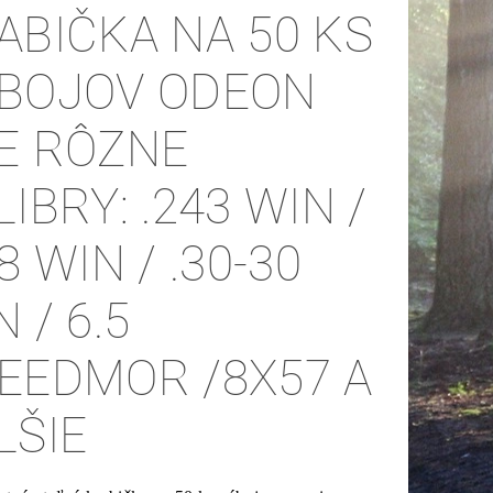
ABIČKA NA 50 KS
BOJOV ODEON
E RÔZNE
LIBRY: .243 WIN /
8 WIN / .30-30
 / 6.5
EEDMOR /8X57 A
LŠIE