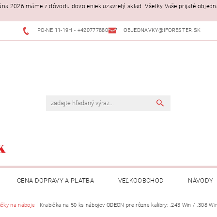
. júna 2026 máme z dôvodu dovoleniek uzavretý sklad. Všetky Vaše prijaté objed
PO-NE 11-19H - +420777880397
OBJEDNAVKY@IFORESTER.SK
CENA DOPRAVY A PLATBA
VEĽKOOBCHOD
NÁVODY
ičky na náboje
Krabička na 50 ks nábojov ODEON pre rôzne kalibry: .243 Win / .308 Wi