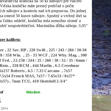
tvárateľná krabička na 50 ks nábojov pre viacero
. Vďaka krabičke máte presný prehľad o počte
ých nábojov a kontrolu nad ich prepravou. Do jednej
sa zmestí 50 kusov nábojov. Spodný a vrchný diel sa
ba ľahko oddeliť, krabičku teda nemožno zlomiť a
robiť neupotrebiteľnú. Maximálna dĺžka náboja: 3,05"
re kalibru:
er ,
22 Sav. HP ,
220 Swift ,
225 / 243 / 284 / 30-30
08 / 358 Win. ,
25 - 35 WCF ,
224 Wby. Mag. ,
300
8 Fed. ,
22-250 / 244 / 25 / 260 / 30 / 32 / 35 / 6mm /
Rem. ,
338 RCM ,
444 Marlin ,
6.5 Creedmor
.5x257 Roberts ,
6.5 / 7.35 Carcano ,
7x57
7.5x54 French MAS,
7x57 / 7.65x53 / 8x57*
x57) ,
7mm TCU,
410 Shotshell 2-3/4"
sť
Skladem
5
 bez DPH