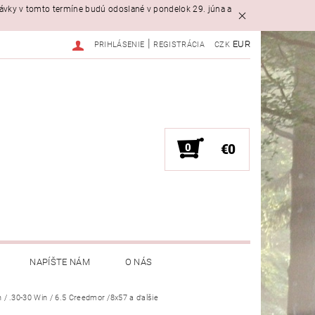
návky v tomto termíne budú odoslané v pondelok 29. júna a
|
EUR
PRIHLÁSENIE
REGISTRÁCIA
CZK
0
€0
NAPÍŠTE NÁM
O NÁS
n / .30-30 Win / 6.5 Creedmor /8x57 a ďalšie