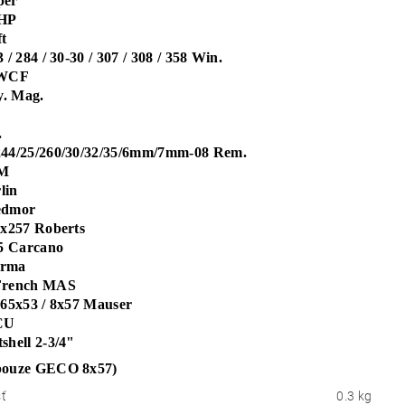
per
 HP
t
3 / 284 / 30-30 / 307 / 308 / 358 Win.
 WCF
. Mag.
.
244/25/260/30/32/35/6mm/7mm-08 Rem.
CM
lin
edmor
5x257 Roberts
35 Carcano
orma
 French MAS
.65x53 / 8x57 Mauser
CU
shell 2-3/4"
pouze GECO 8x57)
ť
0.3 kg