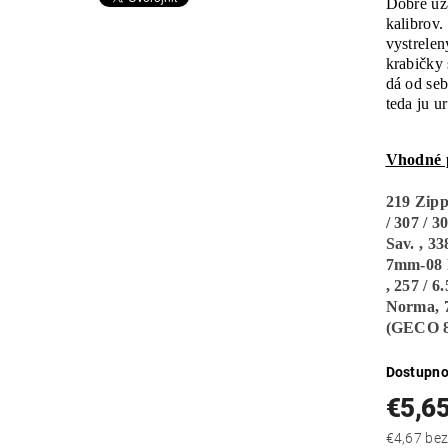
Dobre uza
kalibrov
vystrelen
krabičky 
dá od se
teda ju u
Vhodné p
219 Zipp
/ 307 / 3
Sav. ,
33
7mm-08 
,
257 / 6
Norma,
(GECO 8
Dostupno
€5,6
€4,67