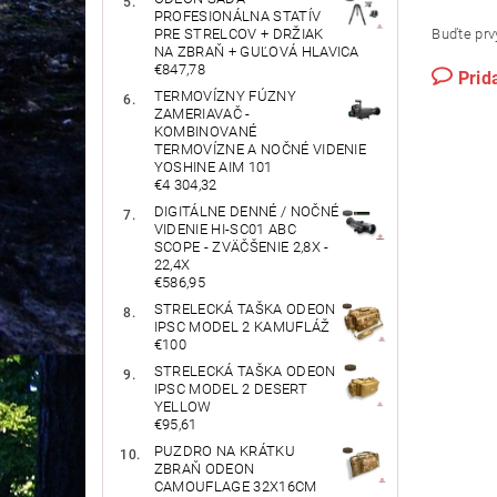
PROFESIONÁLNA STATÍV
Buďte prvý
PRE STRELCOV + DRŽIAK
NA ZBRAŇ + GUĽOVÁ HLAVICA
€847,78
Prid
TERMOVÍZNY FÚZNY
ZAMERIAVAČ -
KOMBINOVANÉ
TERMOVÍZNE A NOČNÉ VIDENIE
YOSHINE AIM 101
€4 304,32
DIGITÁLNE DENNÉ / NOČNÉ
VIDENIE HI-SC01 ABC
SCOPE - ZVÄČŠENIE 2,8X -
22,4X
€586,95
STRELECKÁ TAŠKA ODEON
IPSC MODEL 2 KAMUFLÁŽ
€100
STRELECKÁ TAŠKA ODEON
IPSC MODEL 2 DESERT
YELLOW
€95,61
PUZDRO NA KRÁTKU
ZBRAŇ ODEON
CAMOUFLAGE 32X16CM