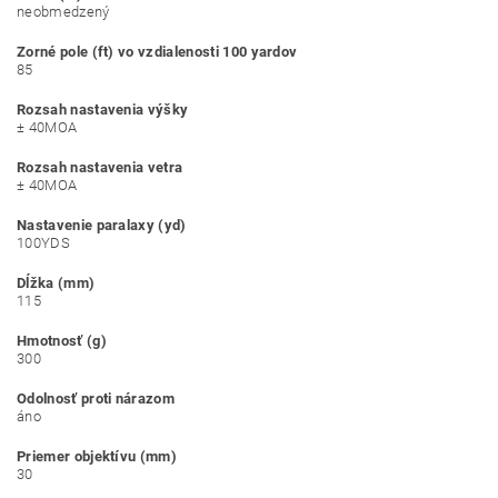
neobmedzený
Zorné pole (ft) vo vzdialenosti 100 yardov
85
Rozsah nastavenia výšky
± 40MOA
Rozsah nastavenia vetra
± 40MOA
Nastavenie paralaxy (yd)
100YDS
Dĺžka (mm)
115
Hmotnosť (g)
300
Odolnosť proti nárazom
áno
Priemer objektívu (mm)
30