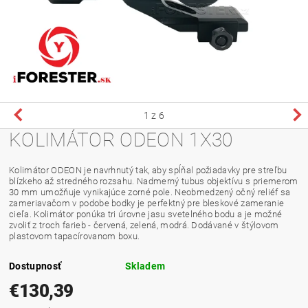
1
z 6
KOLIMÁTOR ODEON 1X30
Kolimátor ODEON je navrhnutý tak, aby spĺňal požiadavky pre streľbu
blízkeho až stredného rozsahu. Nadmerný tubus objektívu s priemerom
30 mm umožňuje vynikajúce zorné pole. Neobmedzený očný reliéf sa
zameriavačom v podobe bodky je perfektný pre bleskové zameranie
cieľa. Kolimátor ponúka tri úrovne jasu svetelného bodu a je možné
zvoliť z troch farieb - červená, zelená, modrá. Dodávané v štýlovom
plastovom tapacírovanom boxu.
Dostupnosť
Skladem
€130,39