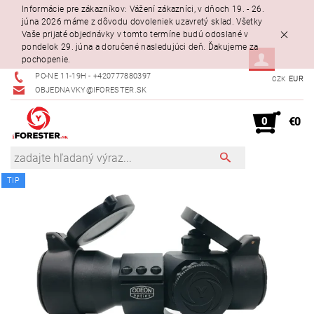
Informácie pre zákazníkov: Vážení zákazníci, v dňoch 19. - 26.
júna 2026 máme z dôvodu dovoleniek uzavretý sklad. Všetky
Vaše prijaté objednávky v tomto termíne budú odoslané v
pondelok 29. júna a doručené nasledujúci deň. Ďakujeme za
pochopenie.
PO-NE 11-19H - +420777880397
EUR
CZK
OBJEDNAVKY@IFORESTER.SK
0
€0
TIP