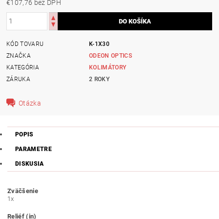
€107,76 bez DPH
KÓD TOVARU
K-1X30
ZNAČKA
ODEON OPTICS
KATEGÓRIA
KOLIMÁTORY
ZÁRUKA
2 ROKY
Otázka
POPIS
PARAMETRE
DISKUSIA
Zväčšenie
1x
Reliéf (in)