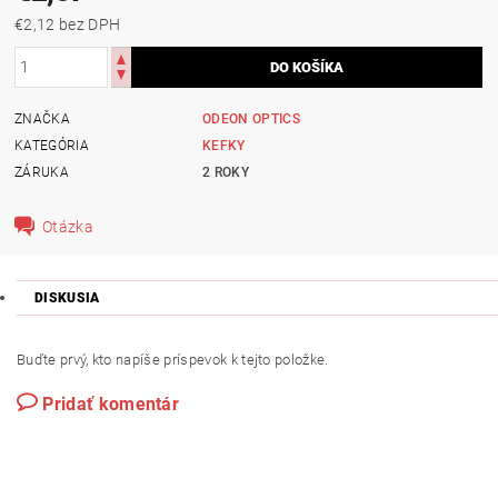
€2,12 bez DPH
ZNAČKA
ODEON OPTICS
KATEGÓRIA
KEFKY
ZÁRUKA
2 ROKY
Otázka
DISKUSIA
Buďte prvý, kto napíše príspevok k tejto položke.
Pridať komentár