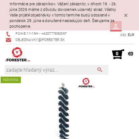
Informácie pre zákazníkov: Vážení zákazníci, v dňoch 19. - 26.
júna 2026 máme z dôvodu dovoleniek uzavretý sklad. Všetky
Vaše prijaté objednávky v tomto termíne budú odoslané v
pondelok 29. júna a doručené nasledujúci deň. Ďakujeme za
pochopenie.
PO-NE 11-19H - +420777880397
EUR
CZK
OBJEDNAVKY@IFORESTER.SK
0
€0
NOVINKA