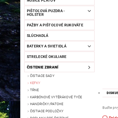
NOSIČE PLÁTOV
PIŠTOĽOVÁ PUZDRA -
HOLSTER
PAŽBY A PIŠTOĽOVÉ RUKOVÄTE
SLÚCHADLÁ
BATERKY A SVIETIDLÁ
STRELECKÉ OKULIARE
ČISTENIE ZBRANÍ
ČISTIACE SADY
KEFKY
TŔNE
DISKU
KARBÓNOVÉ VYTĚRÁKOVÉ TYČE
HANDRIČKY/PATCHE
Buďte prvý
ČISTIACE PODLOŽKY