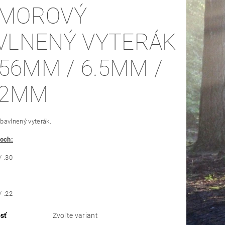
MOROVÝ
VLNENÝ VYTERÁK
62MM
bavlnený vyterák.
toch:
/ .30
/ .22
sť
Zvoľte variant