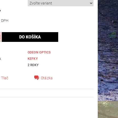
7
 bez DPH
ODEON OPTICS
A
KEFKY
2 ROKY
Tlač
Otázka