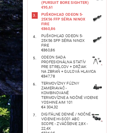
(PURSUIT BORE SIGHTER)
€95,61
PUŠKOHĽAD ODEON 5-
25X56 FFP SÉRIA NINOX
FIRE
€860,86
PUŠKOHĽAD ODEON 5-
25X56 SFP SÉRIA NINOX
FIRE
€860,86
ODEON SADA
PROFESIONÁLNA STATÍV
PRE STRELCOV + DRŽIAK
NA ZBRAŇ + GUĽOVÁ HLAVICA
€847,78
TERMOVÍZNY FÚZNY
ZAMERIAVAČ -
KOMBINOVANÉ
TERMOVÍZNE A NOČNÉ VIDENIE
YOSHINE AIM 101
€4 304,32
DIGITÁLNE DENNÉ / NOČNÉ
VIDENIE HI-SC01 ABC
SCOPE - ZVÄČŠENIE 2,8X -
22,4X