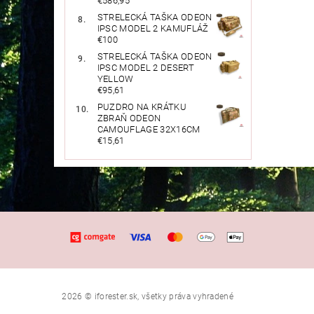
€586,95
STRELECKÁ TAŠKA ODEON
IPSC MODEL 2 KAMUFLÁŽ
€100
STRELECKÁ TAŠKA ODEON
IPSC MODEL 2 DESERT
YELLOW
€95,61
PUZDRO NA KRÁTKU
ZBRAŇ ODEON
CAMOUFLAGE 32X16CM
€15,61
2026 © iforester.sk, všetky práva vyhradené