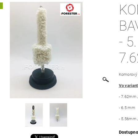
KO
A
BA
- 5.56MM / 6.5MM /
7.
Komorový 
Vo varian
- 7.62mm 
- 6.5 mm
- 5.56mm 
Dostupno