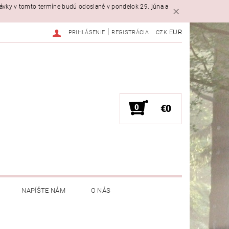
návky v tomto termíne budú odoslané v pondelok 29. júna a
|
EUR
PRIHLÁSENIE
REGISTRÁCIA
CZK
0
€0
NAPÍŠTE NÁM
O NÁS