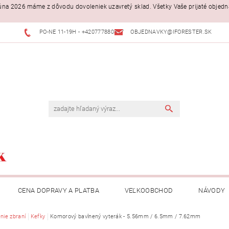
. júna 2026 máme z dôvodu dovoleniek uzavretý sklad. Všetky Vaše prijaté objed
PO-NE 11-19H - +420777880397
OBJEDNAVKY@IFORESTER.SK
CENA DOPRAVY A PLATBA
VEĽKOOBCHOD
NÁVODY
nie zbraní
Kefky
Komorový bavlnený vyterák - 5.56mm / 6.5mm / 7.62mm