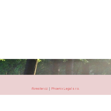
|
iforester.cz
Phoenix Legal s.r.o.