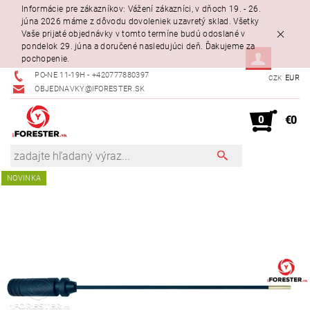
Informácie pre zákazníkov: Vážení zákazníci, v dňoch 19. - 26.
júna 2026 máme z dôvodu dovoleniek uzavretý sklad. Všetky
Vaše prijaté objednávky v tomto termíne budú odoslané v
pondelok 29. júna a doručené nasledujúci deň. Ďakujeme za
pochopenie.
PO-NE 11-19H - +420777880397
EUR
CZK
OBJEDNAVKY@IFORESTER.SK
0
€0
NOVINKA