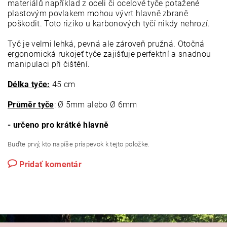
materiálů například z oceli či ocelové tyče potažené
plastovým povlakem mohou vývrt hlavně zbraně
poškodit. Toto riziko u karbonových tyčí nikdy nehrozí.
Tyč je velmi lehká, pevná ale zároveň pružná. Otočná
ergonomická rukojeť tyče zajišťuje perfektní a snadnou
manipulaci při čištění.
Délka tyče:
45 cm
Průměr tyče
: Ø 5mm alebo Ø 6mm
- určeno pro krátké hlavně
Buďte prvý, kto napíše príspevok k tejto položke.
Pridať komentár