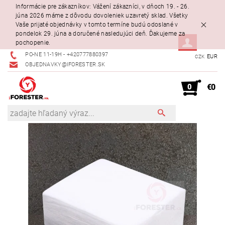
Informácie pre zákazníkov: Vážení zákazníci, v dňoch 19. - 26.
júna 2026 máme z dôvodu dovoleniek uzavretý sklad. Všetky
Vaše prijaté objednávky v tomto termíne budú odoslané v
pondelok 29. júna a doručené nasledujúci deň. Ďakujeme za
pochopenie.
PO-NE 11-19H - +420777880397
EUR
CZK
OBJEDNAVKY@IFORESTER.SK
0
€0