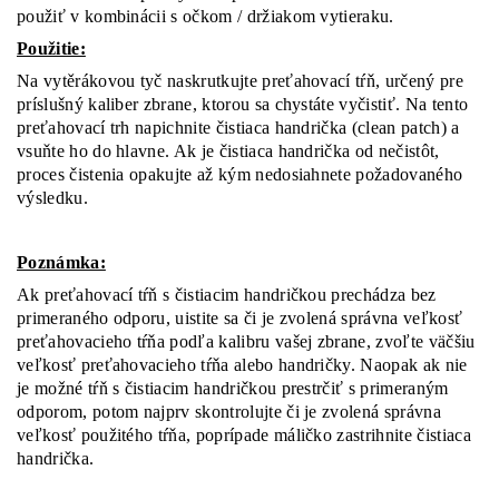
použiť v kombinácii s očkom / držiakom vytieraku.
Použitie:
Na vytěrákovou tyč naskrutkujte preťahovací tŕň, určený pre
príslušný kaliber zbrane, ktorou sa chystáte vyčistiť. Na tento
preťahovací trh napichnite čistiaca handrička (clean patch) a
vsuňte ho do hlavne. Ak je čistiaca handrička od nečistôt,
proces čistenia opakujte až kým nedosiahnete požadovaného
výsledku.
Poznámka:
Ak preťahovací tŕň s čistiacim handričkou prechádza bez
primeraného odporu, uistite sa či je zvolená správna veľkosť
preťahovacieho tŕňa podľa kalibru vašej zbrane, zvoľte väčšiu
veľkosť preťahovacieho tŕňa alebo handričky. Naopak ak nie
je možné tŕň s čistiacim handričkou prestrčiť s primeraným
odporom, potom najprv skontrolujte či je zvolená správna
veľkosť použitého tŕňa, poprípade máličko zastrihnite čistiaca
handrička.