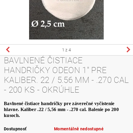
1
z 4
BAVLNENÉ ČISTIACE
HANDRIČKY ODEON 1" PRE
KALIBER. 22 / 5.56 MM - .270 CAL
- 200 KS - OKRÚHLE
Bavlnené čistiace handričky pre záverečné vyčistenie
hlavne. Kaliber .22 / 5,56 mm - .270 cal. Balenie po 200
kusoch.
Dostupnosť
Momentálně nedostupné