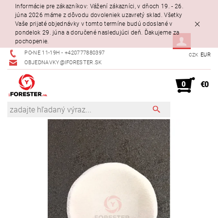
Informácie pre zákazníkov: Vážení zákazníci, v dňoch 19. - 26.
júna 2026 máme z dôvodu dovoleniek uzavretý sklad. Všetky
Vaše prijaté objednávky v tomto termíne budú odoslané v
pondelok 29. júna a doručené nasledujúci deň. Ďakujeme za
pochopenie.
PO-NE 11-19H - +420777880397
EUR
CZK
OBJEDNAVKY@IFORESTER.SK
0
€0