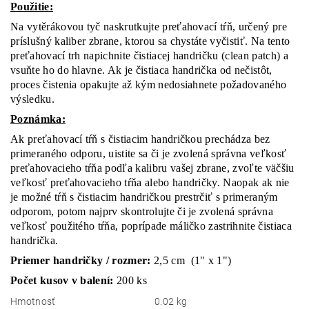
Použitie:
Na vytěrákovou tyč naskrutkujte preťahovací tŕň, určený pre
príslušný kaliber zbrane, ktorou sa chystáte vyčistiť. Na tento
preťahovací trh napichnite čistiacej handričku (clean patch) a
vsuňte ho do hlavne. Ak je čistiaca handrička od nečistôt,
proces čistenia opakujte až kým nedosiahnete požadovaného
výsledku.
Poznámka:
Ak preťahovací tŕň s čistiacim handričkou prechádza bez
primeraného odporu, uistite sa či je zvolená správna veľkosť
preťahovacieho tŕňa podľa kalibru vašej zbrane, zvoľte väčšiu
veľkosť preťahovacieho tŕňa alebo handričky. Naopak ak nie
je možné tŕň s čistiacim handričkou prestrčiť s primeraným
odporom, potom najprv skontrolujte či je zvolená správna
veľkosť použitého tŕňa, poprípade máličko zastrihnite čistiaca
handrička.
Priemer handričky / rozmer:
2,5 cm (1" x 1")
Počet kusov v balení:
200 ks
Hmotnosť
0.02 kg