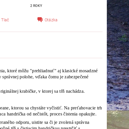
2 ROKY
Tlač
Otázka
nia, ktoré môžu "prehliadnuť" aj klasické mosadzné
y v správnej polohe, vďaka čomu je zabezpečené
iginálnej krabičke, v ktorej sa tŕň nachádza.
rane, ktorou sa chystáte vyčistiť. Na preťahovacie trh
aca handrička od nečistôt, proces čistenia opakujte.
raného odporu, uistite sa či je zvolená správna
žné tŕň s čistiacim handričkou prestrčiť s