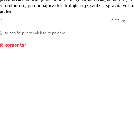
ým odporom, potom najprv skontrolujte či je zvolená správna veľkos
handru.
ť
0.03 kg
, kto napíše príspevok k tejto položke.
ať komentár