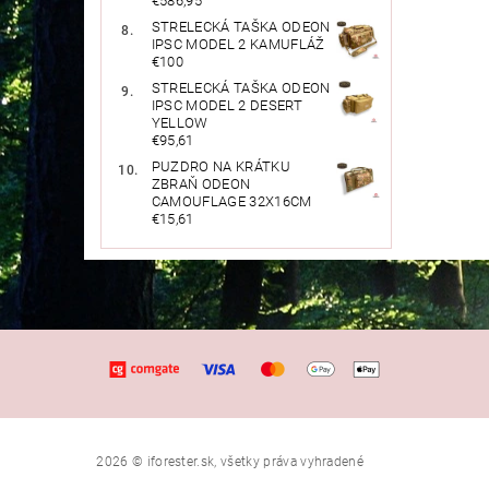
€586,95
STRELECKÁ TAŠKA ODEON
IPSC MODEL 2 KAMUFLÁŽ
€100
STRELECKÁ TAŠKA ODEON
IPSC MODEL 2 DESERT
YELLOW
€95,61
PUZDRO NA KRÁTKU
ZBRAŇ ODEON
CAMOUFLAGE 32X16CM
€15,61
2026 © iforester.sk, všetky práva vyhradené