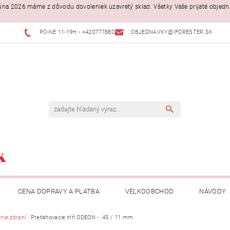
. júna 2026 máme z dôvodu dovoleniek uzavretý sklad. Všetky Vaše prijaté objed
PO-NE 11-19H - +420777880397
OBJEDNAVKY@IFORESTER.SK
CENA DOPRAVY A PLATBA
VEĽKOOBCHOD
NÁVODY
nie zbraní
Preťahovacie tŕň ODEON - .45 / 11 mm