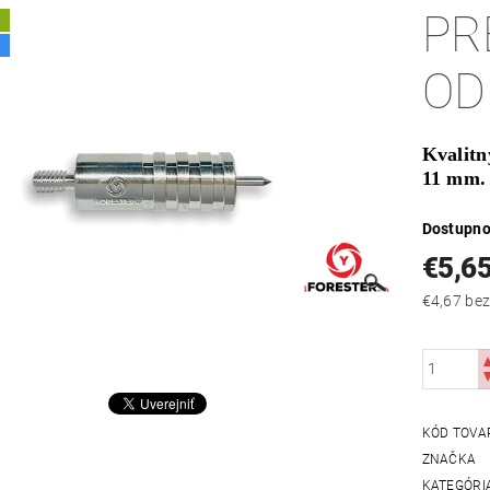
PR
A
OD
Kvalitn
11 mm.
Dostupno
€5,6
€4,67
KÓD TOVA
ZNAČKA
KATEGÓRI