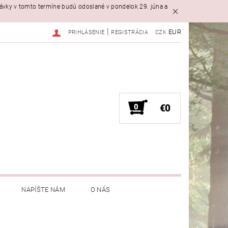
návky v tomto termíne budú odoslané v pondelok 29. júna a
|
EUR
PRIHLÁSENIE
REGISTRÁCIA
CZK
0
€0
NAPÍŠTE NÁM
O NÁS