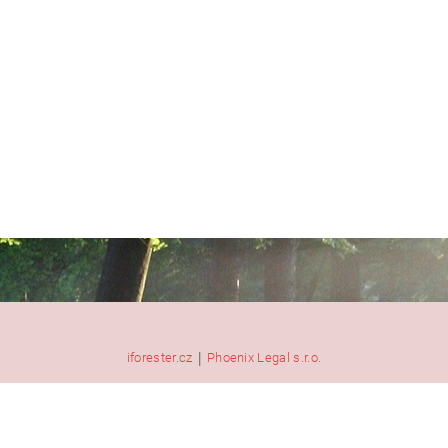
|
iforester.cz
Phoenix Legal s.r.o.