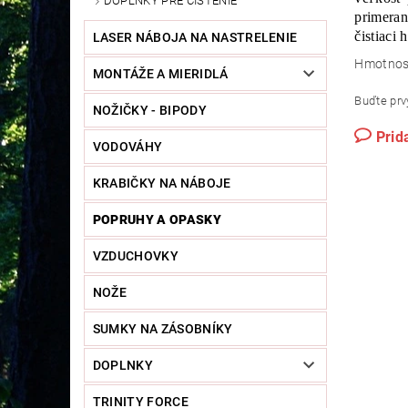
DOPLNKY PRE ČISTENIE
primeran
čistiaci 
LASER NÁBOJA NA NASTRELENIE
Hmotnos
MONTÁŽE A MIERIDLÁ
Buďte prvý
NOŽIČKY - BIPODY
Prid
VODOVÁHY
KRABIČKY NA NÁBOJE
POPRUHY A OPASKY
VZDUCHOVKY
NOŽE
SUMKY NA ZÁSOBNÍKY
DOPLNKY
TRINITY FORCE