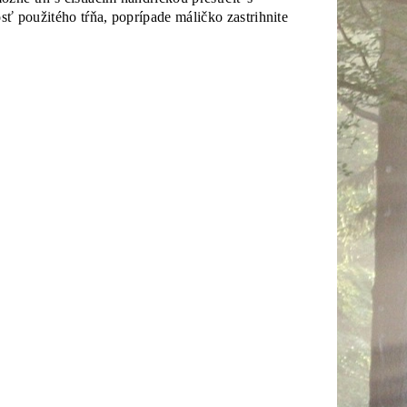
ť použitého tŕňa, poprípade máličko zastrihnite