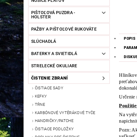
NOSIČE PLÁTOV
PIŠTOĽOVÁ PUZDRA -
HOLSTER
PAŽBY A PIŠTOĽOVÉ RUKOVÄTE
POPIS
SLÚCHADLÁ
PARAM
BATERKY A SVIETIDLÁ
DISKU
STRELECKÉ OKULIARE
Hliníkov
ČISTENIE ZBRANÍ
preťahov
dokonalé
ČISTIACE SADY
KEFKY
Určenie 
TŔNE
Použitie
KARBÓNOVÉ VYTĚRÁKOVÉ TYČE
Na vytěr
napichnit
HANDRIČKY/PATCHE
ČISTIACE PODLOŽKY
Pozn: Ak
veľkosť 