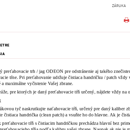
ZÁRUKA
ETRE
SIA
ý preťahovacie trh / jag ODEON pre odstránenie aj takého znečiste
acie tŕne. Pri preťahovanie udržuje čistiaca handričku / patch vžd
 a maximálne vyčistenie Vašej zbrane.
ráže, pre ktorých je daný preťahovacie tŕň určený, nájdete vždy na or
:
ákovou tyč naskrutkujte naťahovacie tŕň, určený pre daný kaliber zb
e čistiaca handrička (clean patch) a vsuňte ho do hlavne. Ak je čisti
 preťahovacie tŕň s čistiacim handričkou prechádza hlavní bez prime
preťahovacieho tŕňa podľa kalibru vašej zbrane. Naopak ak nie je mo