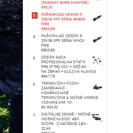
(PURSUIT BORE SIGHTER)
€95,61
PUŠKOHĽAD ODEON 5-
25X56 FFP SÉRIA NINOX
FIRE
€860,86
PUŠKOHĽAD ODEON 5-
25X56 SFP SÉRIA NINOX
FIRE
€860,86
ODEON SADA
PROFESIONÁLNA STATÍV
PRE STRELCOV + DRŽIAK
NA ZBRAŇ + GUĽOVÁ HLAVICA
€847,78
TERMOVÍZNY FÚZNY
ZAMERIAVAČ -
KOMBINOVANÉ
TERMOVÍZNE A NOČNÉ VIDENIE
YOSHINE AIM 101
€4 304,32
DIGITÁLNE DENNÉ / NOČNÉ
VIDENIE HI-SC01 ABC
SCOPE - ZVÄČŠENIE 2,8X -
22,4X