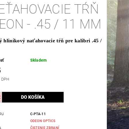
EŤAHOVACIE TŔŇ
EON - .45 / 11 MM
ý hliníkový naťahovacie tŕň pre kalibri .45 /
sť
Skladem
5
 bez DPH
RU
C-PTA-11
ODEON OPTICS
A
ČISTENIE ZBRANÍ