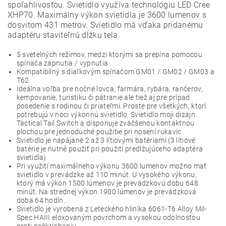
spoľahlivosťou. Svietidlo využíva technológiu LED Cree
XHP70. Maximálny výkon svietidla je 3600 lumenov s
dosvitom 431 metrov. Svietidlo má vďaka pridanému
adaptéru staviteľnú dĺžku tela.
5 svetelných režimov, medzi ktorými sa prepína pomocou
spínača zapnutia / vypnutia
Kompatibilný s diaľkovým spínačom GM01 / GM02 / GM03 a
T62
Ideálna voľba pre nočné lovca, farmára, rybára, rančerov,
kempovanie, turistiku či pátranie ale tiež aj pre prípad
posedenie s rodinou či priateľmi. Proste pre všetkých, ktorí
potrebujú v noci výkonnú svietidlo. Svietidlo moji dizajn
Tactical Tail Switch a disponuje zväčšenou kontaktnou
plochou pre jednoduché použitie pri nosení rukavíc.
Svietidlo je napájané 2 až 3 lítiovými batériami (3 lítiové
batérie je nutné použiť pri použití predlžujúceho adaptéra
svietidla)
Pri využití maximálneho výkonu 3600 lumenov možno mať
svietidlo v prevádzke až 110 minút. U vysokého výkonu,
ktorý má výkon 1500 lúmenov je prevádzkovú dobu 648
minút. Na strednej výkon 1900 lúmenov je prevádzková
doba 64 hodín.
Svietidlo je vyrobená z Leteckého hliníka 6061-T6 Alloy Mil-
Spec HAIII eloxovaným povrchom a vysokou odolnosťou