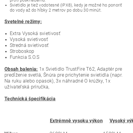
proti poškriabaniu.
Svietidlo je tiež vodotesné (IPX8), kedy je možné ho ponoriť
do vody až do hĺbky 2 metrov po dobu 30 minút.
Svetelné režimy:
Extra Vysoká svietivosť
Vysoká svietivosť
Stredná svietivosť
Stroboskop
Funkcia S.O.S
Obsah balenia:
1x Svietidlo TrustFire T62, Adaptér pre
predĺženie svetlá, Šnúra pre prichytenie svietidla (napr.
Na ruku alebo opasok), 3x náhradné O krúžky, 1x
užívateľská príručka,
Technická špecifikácia
Extrémně vysoku výkon
Vysoký vý