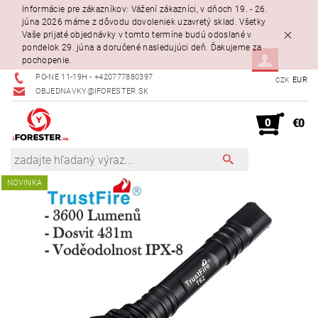
Informácie pre zákazníkov: Vážení zákazníci, v dňoch 19. - 26.
júna 2026 máme z dôvodu dovoleniek uzavretý sklad. Všetky
Vaše prijaté objednávky v tomto termíne budú odoslané v
pondelok 29. júna a doručené nasledujúci deň. Ďakujeme za
pochopenie.
PO-NE 11-19H - +420777880397
EUR
CZK
OBJEDNAVKY@IFORESTER.SK
0
€0
NOVINKA