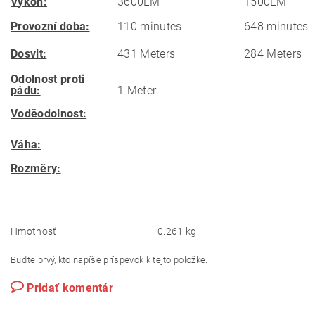
Výkon:
3600LM
1500LM
Provozní doba:
110 minutes
648 minutes
Dosvit:
431 Meters
284 Meters
Odolnost proti
pádu:
1 Meter
Voděodolnost:
Váha:
Rozměry:
Hmotnosť
0.261 kg
Buďte prvý, kto napíše príspevok k tejto položke.
Pridať komentár