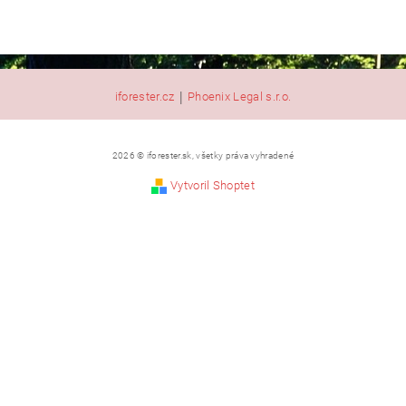
|
iforester.cz
Phoenix Legal s.r.o.
2026 © iforester.sk, všetky práva vyhradené
Vytvoril Shoptet