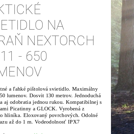
KTICKÉ
IETIDLO NA
RAŇ NEXTORCH
11 - 650
MENOV
né a ľahké pištolová svietidlo. Maximálny
50 lumenov. Dosvit 130 metrov. Jednoduchá
ia aj odobratia jednou rukou. Kompatibilnej s
cami Picatinny a GLOCK. Vyrobená z
ho hliníka. Eloxovaný povrchových. Odolné
razu až do 1 m. Vodeodolnosť IPX7