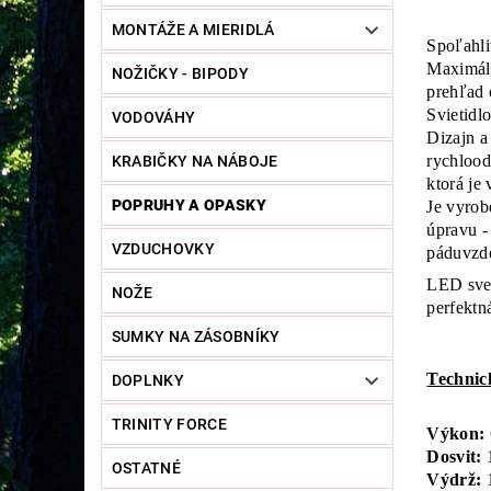
MONTÁŽE A MIERIDLÁ
Spoľahli
Maximáln
NOŽIČKY - BIPODY
prehľad 
Svietidl
VODOVÁHY
Dizajn a
rychlood
KRABIČKY NA NÁBOJE
ktorá je
POPRUHY A OPASKY
Je vyrob
úpravu -
VZDUCHOVKY
páduvzdo
LED svet
NOŽE
perfektn
SUMKY NA ZÁSOBNÍKY
Technic
DOPLNKY
TRINITY FORCE
Výkon:
Dosvit:
1
OSTATNÉ
Výdrž:
1