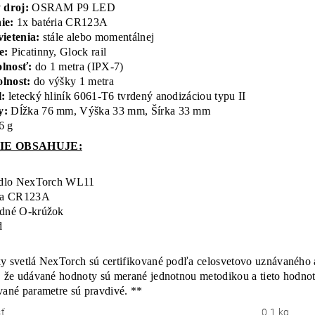
 droj:
OSRAM P9 LED
ie:
1x batéria CR123A
ietenia:
stále alebo momentálnej
e:
Picatinny, Glock rail
lnosť:
do 1 metra (IPX-7)
lnost:
do výšky 1 metra
:
letecký hliník 6061-T6 tvrdený anodizáciou typu II
y:
Dĺžka 76 mm, Výška 33 mm, Šírka 33 mm
6 g
IE OBSAHUJE:
tidlo NexTorch WL11
ria CR123A
adné O-krúžok
d
y svetlá NexTorch sú certifikované podľa celosvetovo uznávanéh
, že udávané hodnoty sú merané jednotnou metodikou a tieto hodnot
vané parametre sú pravdivé. **
ť
0.1 kg