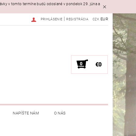
návky v tomto termíne budú odoslané v pondelok 29. júna a
|
EUR
PRIHLÁSENIE
REGISTRÁCIA
CZK
0
€0
NAPÍŠTE NÁM
O NÁS