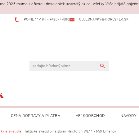
. júna 2026 máme z dôvodu dovoleniek uzavretý sklad. Všetky Vaše prijaté objed
PO-NE 11-19H - +420777880397
OBJEDNAVKY@IFORESTER.SK
CENA DOPRAVY A PLATBA
VEĽKOOBCHOD
NÁVODY
ky a svietidlá
Taktické svietidlo na zbraň NexTorch WL11 - 650 lumenov