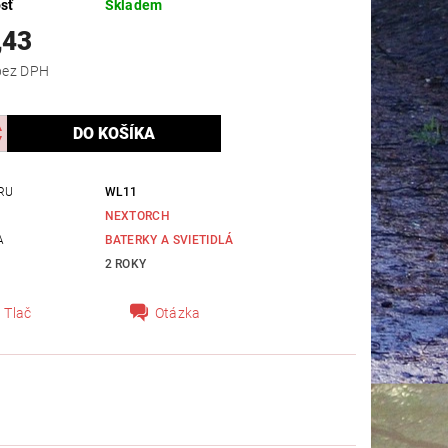
sť
Skladem
,43
118,54 bez DPH
RU
WL11
NEXTORCH
A
BATERKY A SVIETIDLÁ
2 ROKY
Tlač
Otázka