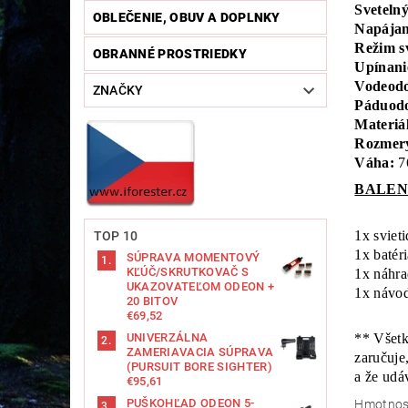
Svetelný
OBLEČENIE, OBUV A DOPLNKY
Napájan
Režim sv
OBRANNÉ PROSTRIEDKY
Upínani
Vodeodo
ZNAČKY
Páduodo
Materiál
Rozmer
Váha:
7
BALEN
1x svie
TOP 10
1x baté
SÚPRAVA MOMENTOVÝ
KĽÚČ/SKRUTKOVAČ S
1x náhr
UKAZOVATEĽOM ODEON +
1x návo
20 BITOV
€69,52
** Všetk
UNIVERZÁLNA
ZAMERIAVACIA SÚPRAVA
zaručuje
(PURSUIT BORE SIGHTER)
a že udá
€95,61
PUŠKOHĽAD ODEON 5-
Hmotnos