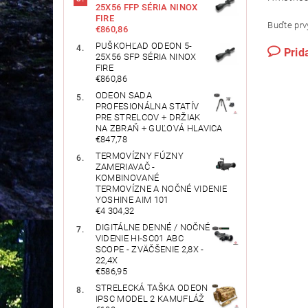
25X56 FFP SÉRIA NINOX
FIRE
Buďte prvý
€860,86
PUŠKOHĽAD ODEON 5-
Prid
25X56 SFP SÉRIA NINOX
FIRE
€860,86
ODEON SADA
PROFESIONÁLNA STATÍV
PRE STRELCOV + DRŽIAK
NA ZBRAŇ + GUĽOVÁ HLAVICA
€847,78
TERMOVÍZNY FÚZNY
ZAMERIAVAČ -
KOMBINOVANÉ
TERMOVÍZNE A NOČNÉ VIDENIE
YOSHINE AIM 101
€4 304,32
DIGITÁLNE DENNÉ / NOČNÉ
VIDENIE HI-SC01 ABC
SCOPE - ZVÄČŠENIE 2,8X -
22,4X
€586,95
STRELECKÁ TAŠKA ODEON
IPSC MODEL 2 KAMUFLÁŽ