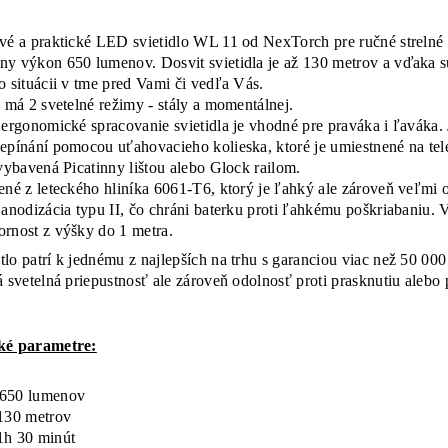
vé a praktické LED svietidlo WL 11 od NexTorch pre ručné strelné z
y výkon 650 lumenov. Dosvit svietidla je až 130 metrov a vďaka 
o situácii v tme pred Vami či vedľa Vás.
o má 2 svetelné režimy - stály a momentálnej.
 ergonomické spracovanie svietidla je vhodné pre praváka i ľaváka.
epínání pomocou uťahovacieho kolieska, ktoré je umiestnené na tel
 vybavená Picatinny lištou alebo Glock railom.
ené z leteckého hliníka 6061-T6, ktorý je ľahký ale zároveň veľmi
 anodizácia typu II, čo chráni baterku proti ľahkému poškriabaniu.
rnost z výšky do 1 metra.
lo patrí k jednému z najlepších na trhu s garanciou viac než 50 00
á svetelná priepustnosť ale zároveň odolnosť proti prasknutiu alebo 
ké parametre:
650 lumenov
30 metrov
h 30 minút