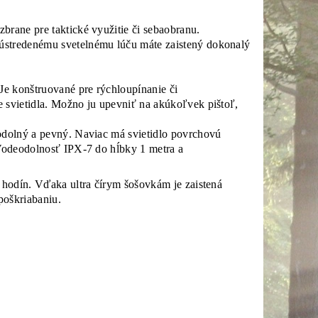
brane pre taktické využitie či sebaobranu.
sústredenému svetelnému lúču máte zaistený dokonalý
 Je konštruované pre rýchloupínanie či
e svietidla. Možno ju upevniť na akúkoľvek pištoľ,
 odolný a pevný. Naviac má svietidlo povrchovú
 Vodeodolnosť IPX-7 do hĺbky 1 metra a
0 hodín. Vďaka ultra čírym šošovkám je zaistená
poškriabaniu.