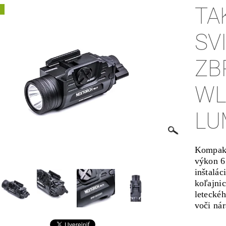
TA
A
SV
ZB
WL
LU
Kompakt
výkon 6
inštalác
koľajni
letecké
voči ná