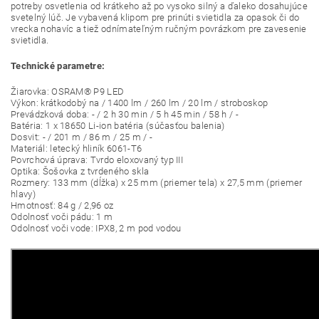
potreby osvetlenia od krátkeho až po vysoko silný a ďaleko dosahujúce
svetelný lúč. Je vybavená klipom pre prinúti svietidla za opasok či do
vrecka nohavíc a tiež odnímateľným ručným povrázkom pre zavesenie
svietidla.
Technické parametre:
Žiarovka: OSRAM® P9 LED
Výkon: krátkodobý na / 1400 lm / 260 lm / 20 lm / stroboskop
Prevádzková doba: - / 2 h 30 min / 5 h 45 min / 58 h / -
Batéria: 1 x 18650 Li-ion batéria (súčasťou balenia)
Dosvit: - / 201 m / 86 m / 25 m / -
Materiál: letecký hliník 6061-T6
Povrchová úprava: Tvrdo eloxovaný typ III
Optika: Šošovka z tvrdeného skla
Rozmery: 133 mm (dĺžka) x 25 mm (priemer tela) x 27,5 mm (priemer
hlavy)
Hmotnosť: 84 g / 2,96 oz
Odolnosť voči pádu: 1 m
Odolnosť voči vode: IPX8, 2 m pod vodou