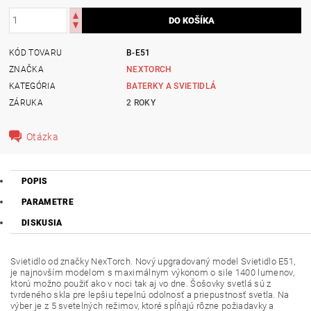
KÓD TOVARU
B-E51
ZNAČKA
NEXTORCH
KATEGÓRIA
BATERKY A SVIETIDLÁ
ZÁRUKA
2 ROKY
Otázka
POPIS
PARAMETRE
DISKUSIA
Svietidlo od značky NexTorch. Nový upgradovaný model Svietidlo E51,
je najnovším modelom s maximálnym výkonom o sile 1400 lumenov,
ktorú možno použiť ako v noci tak aj vo dne. Šošovky svetlá sú z
tvrdeného skla pre lepšiu tepelnú odolnosť a priepustnosť svetla. Na
výber je z 5 svetelných režimov, ktoré spĺňajú rôzne požiadavky a