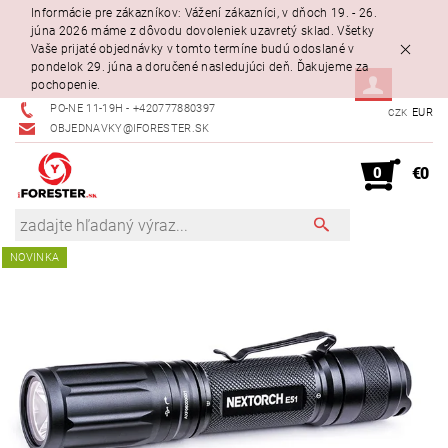
Informácie pre zákazníkov: Vážení zákazníci, v dňoch 19. - 26.
júna 2026 máme z dôvodu dovoleniek uzavretý sklad. Všetky
Vaše prijaté objednávky v tomto termíne budú odoslané v
pondelok 29. júna a doručené nasledujúci deň. Ďakujeme za
pochopenie.
PO-NE 11-19H - +420777880397
EUR
CZK
OBJEDNAVKY@IFORESTER.SK
0
€0
NOVINKA