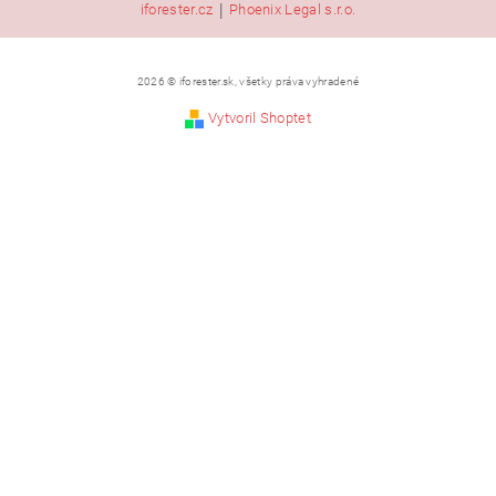
|
iforester.cz
Phoenix Legal s.r.o.
2026 © iforester.sk, všetky práva vyhradené
Vytvoril Shoptet