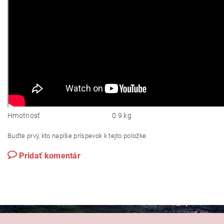
Hmotnosť
0.9 kg
Buďte prvý, kto napíše príspevok k tejto položke.
Pridať komentár