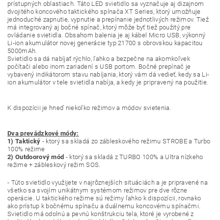
prístupných oblastiach. Táto LED svietidlo sa vyznačuje aj dizajnom
dvojitého koncového taktického spínača XT Series, ktorý umožňuje
jednoduché zapnutie, vypnutie a prepínanie jednotlivých režimov. Tiež
má integrovaný aj bočné spínač, ktorý môže byť tiež použitý pre
ovládanie svietidla. Obsahom balenia je aj kábel Micro USB, výkonný
Li-ion akumulátor novej generácie typ 21700 s obrovskou kapacitou
5000mAh.
Svietidlo sa dá nabíjať rýchlo, ľahko a bezpečne na akomkoľvek
počítači alebo inom zariadení s USB portom. Bočné prepínač je
vybavený indikátorom stavu nabíjania, ktorý vám dá vedieť, kedy sa Li-
ion akumulátor v tele svietidla nabíja, a kedy je pripravený na použitie.
K dispozícii je hneď niekoľko režimov a módov svietenia.
Dva prevádzkové módy:
1) Taktický
- ktorý sa skladá zo zábleskového režimu STROBE a Turbo
100% režime
2) Outdoorový mód
- ktorý sa skladá z TURBO 100% a Ultra nízkeho
režime + zábleskový režim SOS.
- Túto svietidlo využijete v najrôznejších situáciách a je pripravené na
všetko sa svojím unikátnym systémom režimov pre dve rôzne
operácie. U taktického režime sú režimy ľahko k dispozícii, rovnako
ako prístup k bočnému spínaču a duálnemu koncovému spínačmi.
Svietidlo má odolnú a pevnú konštrukciu tela, ktoré je vyrobené z