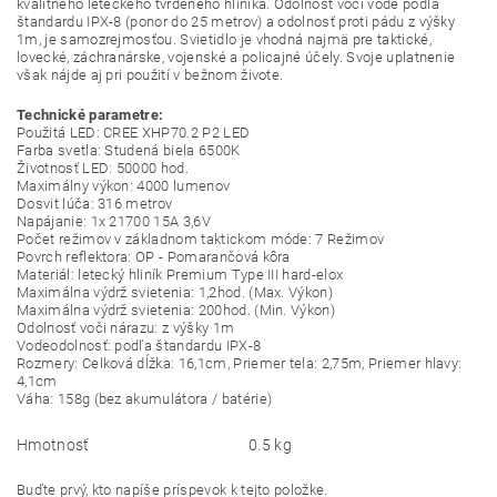
kvalitného leteckého tvrdeného hliníka. Odolnosť voči vode podľa
štandardu IPX-8 (ponor do 25 metrov) a odolnosť proti pádu z výšky
1m, je samozrejmosťou. Svietidlo je vhodná najmä pre taktické,
lovecké, záchranárske, vojenské a policajné účely. Svoje uplatnenie
však nájde aj pri použití v bežnom živote.
Technické parametre:
Použitá LED: CREE XHP70.2 P2 LED
Farba svetla: Studená biela 6500K
Životnosť LED: 50000 hod.
Maximálny výkon: 4000 lumenov
Dosvit lúča: 316 metrov
Napájanie: 1x 21700 15A 3,6V
Počet režimov v základnom taktickom móde: 7 Režimov
Povrch reflektora: OP - Pomarančová kôra
Materiál: letecký hliník Premium Type III hard-elox
Maximálna výdrž svietenia: 1,2hod. (Max. Výkon)
Maximálna výdrž svietenia: 200hod. (Min. Výkon)
Odolnosť voči nárazu: z výšky 1m
Vodeodolnosť: podľa štandardu IPX-8
Rozmery: Celková dĺžka: 16,1cm, Priemer tela: 2,75m, Priemer hlavy:
4,1cm
Váha: 158g (bez akumulátora / batérie)
Hmotnosť
0.5 kg
Buďte prvý, kto napíše príspevok k tejto položke.