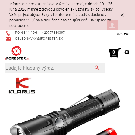
Informácie pre zákazníkov: Vážení zákazníci, v dňoch 19. - 26.
júna 2026 máme z dôvodu dovoleniek uzavretý sklad. Všetky
Vaše prijaté objednávky v tomto termíne budú odoslané v
pondelok 29. júna a doručené nasledujúci deň. Ďakujeme za
pochopenie.
PO-NE 11-19H - +420777880397
EUR
CZK
OBJEDNAVKY@IFORESTER.SK
0
€0