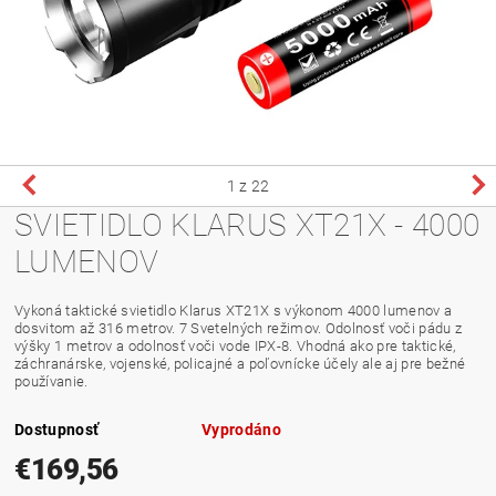
1
z 22
SVIETIDLO KLARUS XT21X - 4000
LUMENOV
Vykoná taktické svietidlo Klarus XT21X s výkonom 4000 lumenov a
dosvitom až 316 metrov. 7 Svetelných režimov. Odolnosť voči pádu z
výšky 1 metrov a odolnosť voči vode IPX-8. Vhodná ako pre taktické,
záchranárske, vojenské, policajné a poľovnícke účely ale aj pre bežné
používanie.
Dostupnosť
Vyprodáno
€169,56