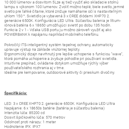
10 000 lúmenov a dosvitom 5Lze aj tiež využiť ako skladacie stolnú
lampu s výkonom 100 lumenov. Zvoliť možno teplé, biele svetlo, jemné
svetlo pre ľahké čítanie, ktoré znižuje namáhanie očí s nastaviteľným
uhlom 150 °. Svietidlo je vybavená 3 x CREE diódami XHP70 2.
generácie 6500K. Konfigurácia LED Ultra. Súčasťou balenia je lítium-
iónová batéria 6 x 18650 umožňujúci svietiť po dobu 135 hodín.
Funkcia 2 v 1 - Vďaka USB portu ju možno zároveň využiť aj ako
POWERBANK k napájaniu napríklad mobilného telefónu.
Pokročilý ITS-inteligentný systém tepelnej ochrany, automaticky
upravuje výstup na základe vnútornej teploty.
Ergonomický dizajn navrhnutý pre lepšie uchopenie s funkciou "wave",
ktorá pomáha uchopenie a zvyšuje pohodlie pri používaní svietidla.
Intuitívne prepínač, ovládanie dotykom umožňuje rýchly výber
používateľského rozhrania aj v tme.
Ideálne pre kempovanie, outdoorové aktivity či prieskum divočiny.
Špecifikácia:
LED: 3 x CREE XHP70 2. generácie 6500K. Konfigurácia LED Ultra
Napájanie: 6 x 18650s batérie (batéria je súčasťou balenia)
Intenzita lúča: 85200 cd
Dosvit špičkového lúča: 570 metrov
Odolnosť proti nárazu: 1 meter
Hodnotenie IPX: IPX7