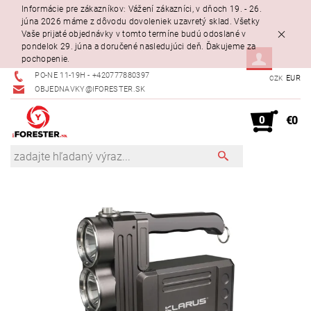
Informácie pre zákazníkov: Vážení zákazníci, v dňoch 19. - 26.
júna 2026 máme z dôvodu dovoleniek uzavretý sklad. Všetky
Vaše prijaté objednávky v tomto termíne budú odoslané v
pondelok 29. júna a doručené nasledujúci deň. Ďakujeme za
pochopenie.
PO-NE 11-19H - +420777880397
EUR
CZK
OBJEDNAVKY@IFORESTER.SK
0
€0