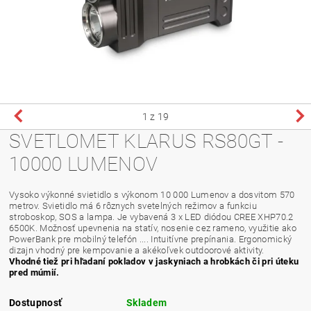
1
z 19
SVETLOMET KLARUS RS80GT -
10000 LUMENOV
Vysoko výkonné svietidlo s výkonom 10 000 Lumenov a dosvitom 570
metrov. Svietidlo má 6 rôznych svetelných režimov a funkciu
stroboskop, SOS a lampa. Je vybavená 3 x LED diódou CREE XHP70.2
6500K. Možnosť upevnenia na statív, nosenie cez rameno, využitie ako
PowerBank pre mobilný telefón .... Intuitívne prepínania. Ergonomický
dizajn vhodný pre kempovanie a akékoľvek outdoorové aktivity.
Vhodné tiež pri hľadaní pokladov v jaskyniach a hrobkách či pri úteku
pred múmií.
Dostupnosť
Skladem