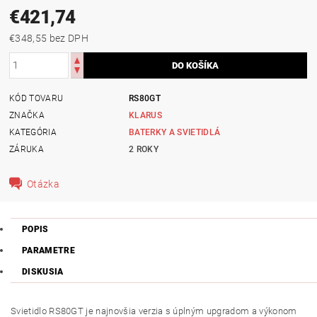
€421,74
€348,55 bez DPH
KÓD TOVARU
RS80GT
ZNAČKA
KLARUS
KATEGÓRIA
BATERKY A SVIETIDLÁ
ZÁRUKA
2 ROKY
Otázka
POPIS
PARAMETRE
DISKUSIA
Svietidlo RS80GT je najnovšia verzia s úplným upgradom a výkonom