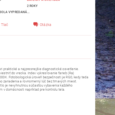
2 ROKY
BOLA VYPREDANÁ...
Tlač
Otázka
ri praktické a najpresnejšie diagnostické osvetlenie.
estniť do vrecka. Index vykresľovanie farieb (Ra)
5000K. Fotobiologická úroveň bezpečnosti je RG0, kedy teda
ého zariadenia a rovnomerný lúč bez tmavých miest.
vetlo je nevyhnutnou súčasťou vybavenia každého
m v domácnosti napríklad pre kontrolu tela.