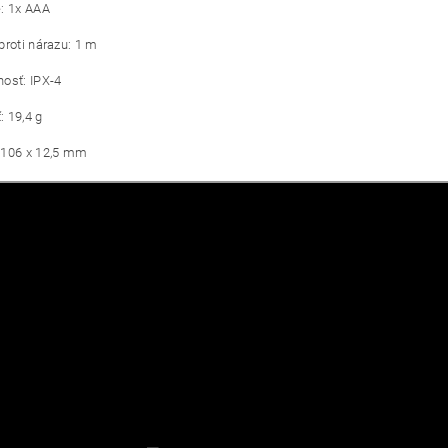
: 1x AAA
proti nárazu: 1 m
osť: IPX-4
 19,4 g
 106 x 12,5 mm