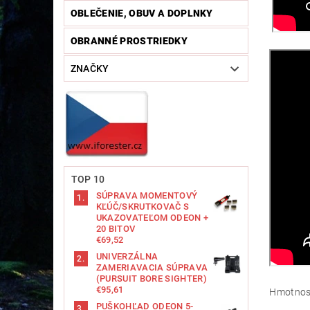
OBLEČENIE, OBUV A DOPLNKY
OBRANNÉ PROSTRIEDKY
ZNAČKY
TOP 10
SÚPRAVA MOMENTOVÝ
KĽÚČ/SKRUTKOVAČ S
UKAZOVATEĽOM ODEON +
20 BITOV
€69,52
UNIVERZÁLNA
ZAMERIAVACIA SÚPRAVA
(PURSUIT BORE SIGHTER)
€95,61
Hmotnos
PUŠKOHĽAD ODEON 5-