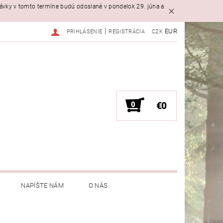
návky v tomto termíne budú odoslané v pondelok 29. júna a
|
EUR
PRIHLÁSENIE
REGISTRÁCIA
CZK
0
€0
NAPÍŠTE NÁM
O NÁS