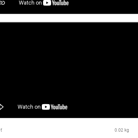
ť
0.02 kg