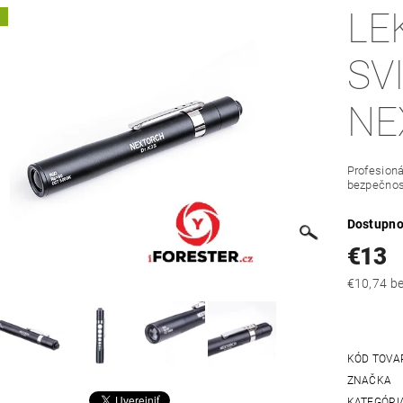
LE
A
SV
NE
Profesioná
bezpečnos
Dostupno
€13
€10
KÓD TOVA
ZNAČKA
KATEGÓRI