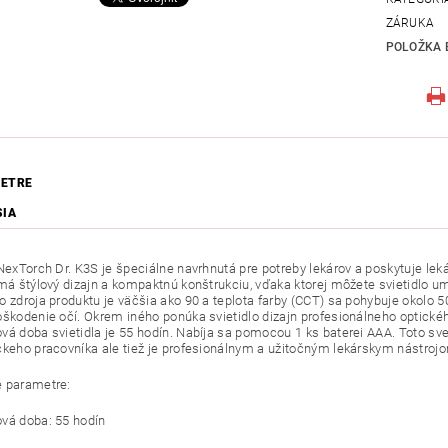
ZÁRUKA
POLOŽKA 
ETRE
SIA
 NexTorch Dr. K3S je špeciálne navrhnutá pre potreby lekárov a poskytuje leká
 má štýlový dizajn a kompaktnú konštrukciu, vďaka ktorej môžete svietidlo umi
o zdroja produktu je väčšia ako 90 a teplota farby (CCT) sa pohybuje okolo 
oškodenie očí. Okrem iného ponúka svietidlo dizajn profesionálneho optick
vá doba svietidla je 55 hodín. Nabíja sa pomocou 1 ks baterei AAA. Toto s
ckeho pracovníka ale tiež je profesionálnym a užitočným lekárskym nástrojo
 parametre:
vá doba: 55 hodín