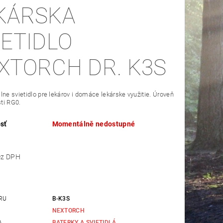
KÁRSKA
IETIDLO
XTORCH DR. K3S
lne svietidlo pre lekárov i domáce lekárske využitie. Úroveň
ti RG0.
sť
Momentálně nedostupné
,74 bez DPH
RU
B-K3S
NEXTORCH
A
BATERKY A SVIETIDLÁ