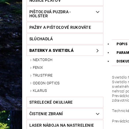
NOSIČE PLÁTOV
PIŠTOĽOVÁ PUZDRA -
HOLSTER
PAŽBY A PIŠTOĽOVÉ RUKOVÄTE
SLÚCHADLÁ
POPIS
BATERKY A SVIETIDLÁ
PARAM
NEXTORCH
DISKU
FENIX
TRUSTFIRE
Svietidlo
Svietidlo
ODEON OPTICS
svetelnéh
KLARUS
nehrozí p
Prevádzko
zdravotní
STRELECKÉ OKULIARE
Technické
ČISTENIE ZBRANÍ
Prevádzko
LASER NÁBOJA NA NASTRELENIE