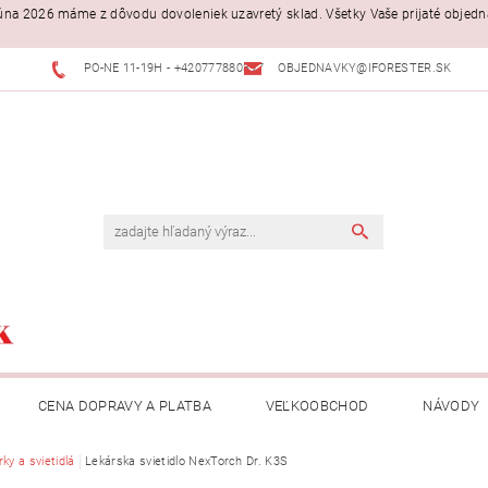
. júna 2026 máme z dôvodu dovoleniek uzavretý sklad. Všetky Vaše prijaté objed
PO-NE 11-19H - +420777880397
OBJEDNAVKY@IFORESTER.SK
CENA DOPRAVY A PLATBA
VEĽKOOBCHOD
NÁVODY
ky a svietidlá
Lekárska svietidlo NexTorch Dr. K3S