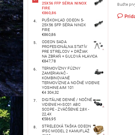
25X56 FFP SÉRIA NINOX
Buďte prvý
FIRE
€860,86
Prid
PUŠKOHĽAD ODEON 5-
25X56 SFP SÉRIA NINOX
FIRE
€860,86
ODEON SADA
PROFESIONÁLNA STATÍV
PRE STRELCOV + DRŽIAK
NA ZBRAŇ + GUĽOVÁ HLAVICA
€847,78
TERMOVÍZNY FÚZNY
ZAMERIAVAČ -
KOMBINOVANÉ
TERMOVÍZNE A NOČNÉ VIDENIE
YOSHINE AIM 101
€4 304,32
DIGITÁLNE DENNÉ / NOČNÉ
VIDENIE HI-SC01 ABC
SCOPE - ZVÄČŠENIE 2,8X -
22,4X
€586,95
STRELECKÁ TAŠKA ODEON
IPSC MODEL 2 KAMUFLÁŽ