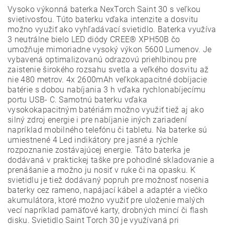
Vysoko výkonná baterka NexTorch Saint 30 s veľkou
svietivosťou. Túto baterku vďaka intenzite a dosvitu
možno využiť ako vyhľadávací svietidlo. Baterka využíva
3 neutrálne bielo LED diódy CREE® XPH50B čo
umožňuje mimoriadne vysoký výkon 5600 Lumenov. Je
vybavená optimalizovanú odrazovú priehlbinou pre
zaistenie širokého rozsahu svetla a veľkého dosvitu až
nie 480 metrov. 4x 2600mAh veľkokapacitné dobíjacie
batérie s dobou nabíjania 3 h vďaka rychlonabíjecímu
portu USB- C. Samotnú baterku vďaka
vysokokapacitným batériám možno využiť tiež aj ako
silný zdroj energie i pre nabíjanie iných zariadení
napríklad mobilného telefónu či tabletu. Na baterke sú
umiestnené 4 Led indikátory pre jasné a rýchle
rozpoznanie zostávajúcej energie. Táto baterka je
dodávaná v praktickej taške pre pohodlné skladovanie a
prenášanie a možno ju nosiť v ruke či na opasku. K
svietidlu je tiež dodávaný popruh pre možnosť nosenia
baterky cez rameno, napájací kábel a adaptér a viečko
akumulátora, ktoré možno využiť pre uloženie malých
vecí napríklad pamäťové karty, drobných mincí či flash
disku. Svietidlo Saint Torch 30 je využívaná pri