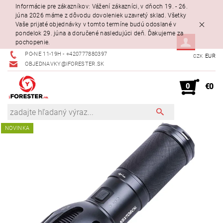
Informácie pre zákazníkov: Vážení zákazníci, v dňoch 19. - 26.
júna 2026 máme z dôvodu dovoleniek uzavretý sklad. Všetky
Vaše prijaté objednávky v tomto termíne budú odoslané v
pondelok 29. júna a doručené nasledujúci deň. Ďakujeme za
pochopenie.
PO-NE 11-19H - +420777880397
EUR
CZK
OBJEDNAVKY@IFORESTER.SK
0
€0
NOVINKA