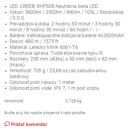
LED: CREE® XHP50B Neutrálna biela LED
Výkon: 5600lm / 2500lm / 840lm / 105L / Stroboskop
/ S.O.S.
Prevádzková doba: 2 hodiny 30 minút / 3 hodiny 30
minút / 8 hodiny 30 minút / 60 hodín / - / -
Batérie: Veľkokapacitné dobíjacie batérie 4x2600mAh
Dosvit: 480 m / 1575 ft
Materiál: Letecký hliník 6061-T6
Povrchová úprava: Tvrdé eloxovanie typu III
Rozmery: 200 mm (dĺžka) x 50 mm (telo) x 82 mm
(hlava)
Hmotnosť: 728 g / 25,68 oz (so zabudovanou
batériou)
Odolnosť proti nárazu: 1 meter
Odolnosť proti vode: IPX 7, 1 m pod vodou
Hmotnosť
0.728 kg
Buďte prvý, kto napíše príspevok k tejto položke.
Pridať komentár