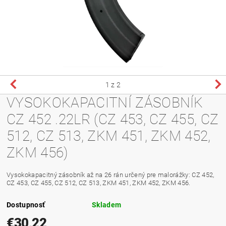
1
z 2
VYSOKOKAPACITNÍ ZÁSOBNÍK
CZ 452 .22LR (CZ 453, CZ 455, CZ
512, CZ 513, ZKM 451, ZKM 452,
ZKM 456)
Vysokokapacitný zásobník až na 26 rán určený pre malorážky: CZ 452,
CZ 453, CZ 455, CZ 512, CZ 513, ZKM 451, ZKM 452, ZKM 456.
Dostupnosť
Skladem
€30,22