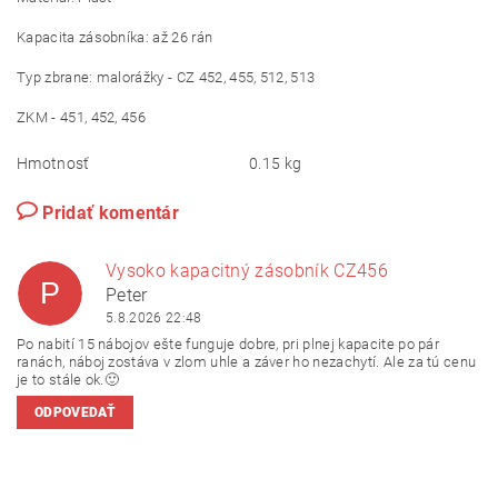
Kapacita zásobníka: až 26 rán
Typ zbrane: malorážky - CZ 452, 455, 512, 513
ZKM - 451, 452, 456
Hmotnosť
0.15 kg
Pridať komentár
Vysoko kapacitný zásobník CZ456
P
Peter
5.8.2026 22:48
Po nabití 15 nábojov ešte funguje dobre, pri plnej kapacite po pár
ranách, náboj zostáva v zlom uhle a záver ho nezachytí. Ale za tú cenu
je to stále ok.🙂
ODPOVEDAŤ