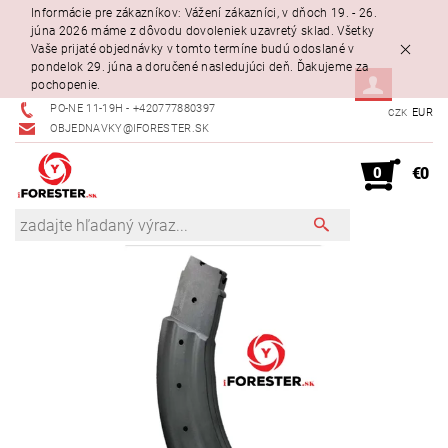
Informácie pre zákazníkov: Vážení zákazníci, v dňoch 19. - 26.
júna 2026 máme z dôvodu dovoleniek uzavretý sklad. Všetky
Vaše prijaté objednávky v tomto termíne budú odoslané v
pondelok 29. júna a doručené nasledujúci deň. Ďakujeme za
pochopenie.
PO-NE 11-19H - +420777880397
EUR
CZK
OBJEDNAVKY@IFORESTER.SK
0
€0